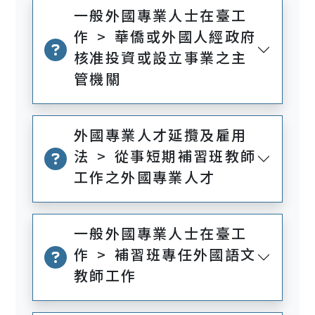
一般外國專業人士在臺工
作 > 華僑或外國人經政府
核准投資或設立事業之主
管機關
外國專業人才延攬及雇用
法 > 從事短期補習班教師
工作之外國專業人才
一般外國專業人士在臺工
作 > 補習班專任外國語文
教師工作