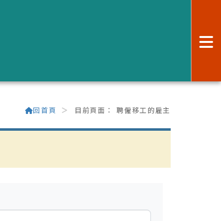
:
回首頁
目前頁面：
聘僱移工的雇主