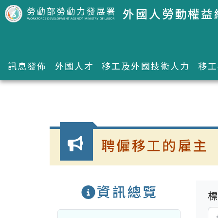
跳到主要內容區塊
外國人勞動權益
訊息發佈
外國人才
移工及外國技術人力
移工
:::
聘僱移工的雇主
資訊總覽