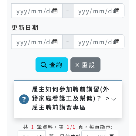
發布日期開始
發布日期結束
~
更新日期
更新日期開始
更新日期結束
~
查詢
重設
雇主如何參加聘前講習(外
籍家庭看護工及幫傭)？ >
雇主聘前講習專區
共
1
筆資料，第
1/1
頁，每頁顯示: