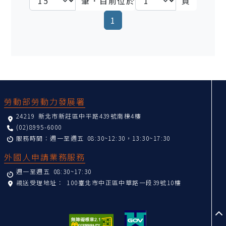
筆．目前位於
頁
(current)
1
:::
勞動部勞動力發展署
24219 新北市新莊區中平路439號南棟4樓
(02)8995-6000
服務時間：週一至週五 08:30~12:30，13:30~17:30
外國人申請業務服務
週一至週五 08:30~17:30
親送受理地址：
100臺北市中正區中華路一段39號10樓
至