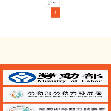
.
(current)
1
:::