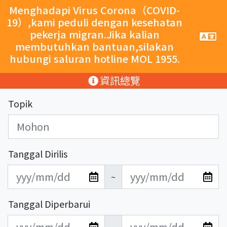
跳至主要內容
Menghadapi Virus Corona（COVID-
19）,kami peduli dengan kesehatan
pekerja migran.Jika kalian
手
機
membutuhkan bantuan,silakan
導
hubungi saluran hotline MOL 1955.
覽
按
:::
資訊總覽
鈕
Topik
Tanggal Dirilis
發
發
~
布
布
日
日
Tanggal Diperbarui
期
期
更
更
開
結