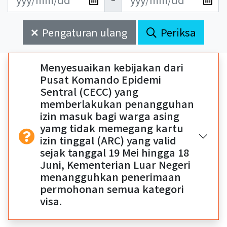
~
新
新
始
束
日
日
Pengaturan ulang
Periksa
期
期
開
結
始
束
Menyesuaikan kebijakan dari
Pusat Komando Epidemi
Sentral (CECC) yang
memberlakukan penangguhan
izin masuk bagi warga asing
yamg tidak memegang kartu
izin tinggal (ARC) yang valid
sejak tanggal 19 Mei hingga 18
Juni, Kementerian Luar Negeri
menangguhkan penerimaan
permohonan semua kategori
visa.