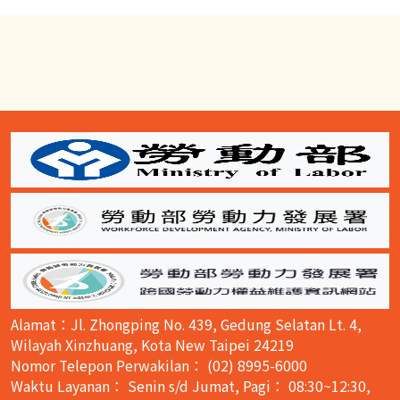
:::
Alamat：Jl. Zhongping No. 439, Gedung Selatan Lt. 4,
Wilayah Xinzhuang, Kota New Taipei 24219
Nomor Telepon Perwakilan： (02) 8995-6000
Waktu Layanan： Senin s/d Jumat, Pagi： 08:30~12:30,