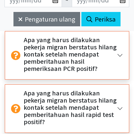
~
新
新
始
束
日
日
Pengaturan ulang
Periksa
期
期
開
結
始
束
Apa yang harus dilakukan
pekerja migran berstatus hilang
kontak setelah mendapat
pemberitahuan hasil
pemeriksaan PCR positif?
Apa yang harus dilakukan
pekerja migran berstatus hilang
kontak setelah mendapat
pemberitahuan hasil rapid test
positif?