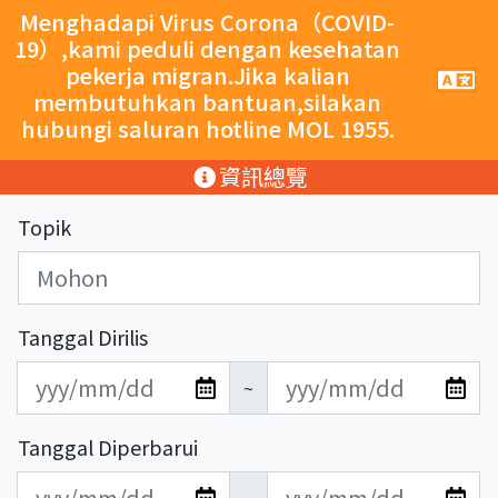
跳至主要內容
Menghadapi Virus Corona（COVID-
19）,kami peduli dengan kesehatan
pekerja migran.Jika kalian
手
機
membutuhkan bantuan,silakan
導
hubungi saluran hotline MOL 1955.
覽
按
:::
資訊總覽
鈕
Topik
Tanggal Dirilis
發
發
~
布
布
日
日
Tanggal Diperbarui
期
期
更
更
開
結