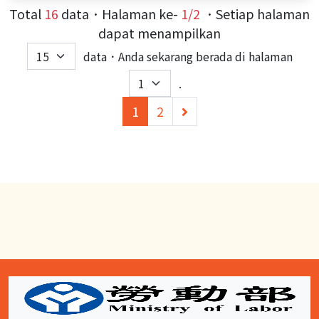
Total
16
data．Halaman ke-
1/2
．Setiap halaman
dapat menampilkan
data．Anda sekarang berada di halaman
.
(current)
下
1
2
一
頁
:::