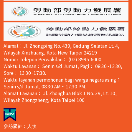
Alamat：Jl. Zhongping No. 439, Gedung Selatan Lt. 4,
Wilayah Xinzhuang, Kota New Taipei 24219
Nomor Telepon Perwakilan： (02) 8995-6000
Waktu Layanan： Senin s/d Jumat, Pagi： 08:30~12:30,
Sore： 13:30~17:30.
Waktu layanan permohonan bagi warga negara asing：
Senin s/d Jumat, 08:30 AM ~ 17:30 PM.
Alamat Layanan： Jl. Zhonghua Blok 1 No. 39, Lt. 10,
Wilayah Zhongzheng, Kota Taipei 100
參訪累計：人次