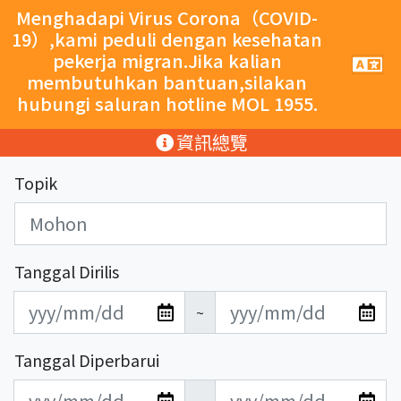
跳至主要內容
Menghadapi Virus Corona（COVID-
19）,kami peduli dengan kesehatan
pekerja migran.Jika kalian
手
機
membutuhkan bantuan,silakan
導
hubungi saluran hotline MOL 1955.
覽
按
:::
資訊總覽
鈕
Topik
Tanggal Dirilis
發
發
~
布
布
日
日
Tanggal Diperbarui
期
期
更
更
開
結