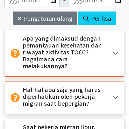
~
新
新
始
束
日
日
Pengaturan ulang
Periksa
期
期
開
結
始
束
Apa yang dimaksud dengan
pemantauan kesehatan dan
riwayat aktivitas TOCC?
Bagaimana cara
melakukannya?
Hal-hal apa saja yang harus
diperhatikan oleh pekerja
migran saat bepergian?
Saat pekerja migran libur,