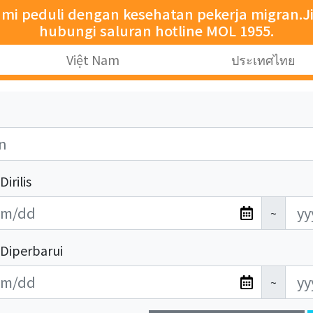
i peduli dengan kesehatan pekerja migran.J
hubungi saluran hotline MOL 1955.
Việt Nam
ประเทศไทย
irilis
~
Diperbarui
~