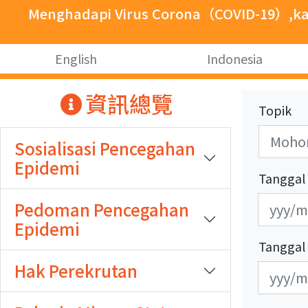
跳至主要內容
Menghadapi Virus Corona（COVID-19）,kam
:::
English
Indonesia
:::
資訊總覽
Topik
Sosialisasi Pencegahan
Epidemi
Tanggal D
發
發
Pedoman Pencegahan
布
布
Epidemi
日
日
Tanggal 
期
期
Hak Perekrutan
更
更
開
結
新
新
始
束
日
日