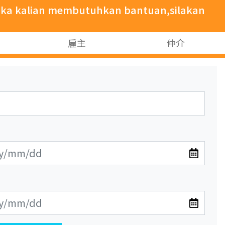
ika kalian membutuhkan bantuan,silakan
雇主
仲介