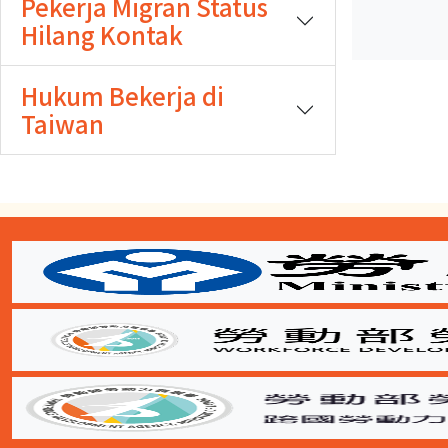
Pekerja Migran Status
期
期
Hilang Kontak
開
結
始
束
Hukum Bekerja di
Taiwan
:::