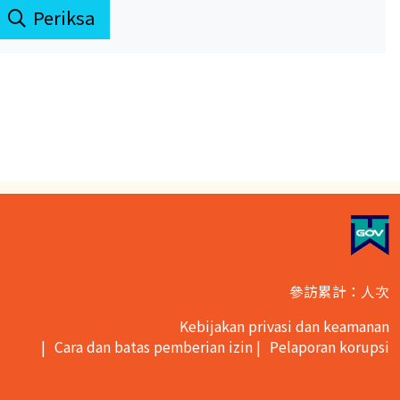
Periksa
參訪累計：人次
Kebijakan privasi dan keamanan
Cara dan batas pemberian izin
Pelaporan korupsi