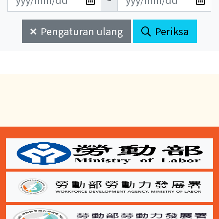
~
新
新
始
束
日
日
Pengaturan ulang
Periksa
期
期
開
結
始
束
:::