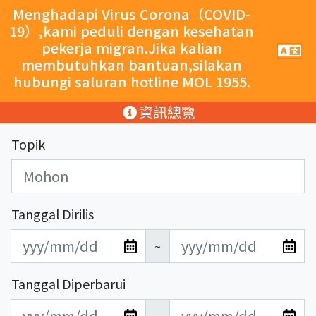
跳至主要內容
Menghadapi Virus Corona（COVID-
19）,kami peduli dengan kesehatan
pekerja migran.Jika kalian
手
機
membutuhkan bantuan,silakan
導
hubungi saluran hotline MOL 1955.
覽
按
:::
資訊總覽
鈕
Topik
Tanggal Dirilis
發
發
~
布
布
日
日
Tanggal Diperbarui
期
期
更
更
開
結