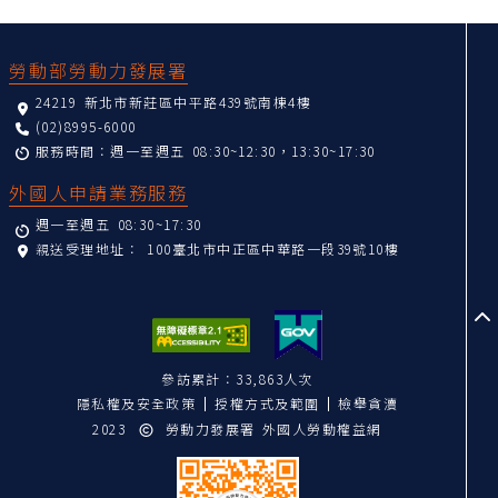
:::
勞動部勞動力發展署
24219 新北市新莊區中平路439號南棟4樓
(02)8995-6000
服務時間：週一至週五 08:30~12:30，13:30~17:30
外國人申請業務服務
週一至週五 08:30~17:30
親送受理地址：
100臺北市中正區中華路一段39號10樓
至
參訪累計：33,863人次
隱私權及安全政策
授權方式及範圍
檢舉貪瀆
2023
勞動力發展署 外國人勞動權益網