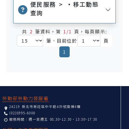
便民服務 > •移工動態
查詢
共
2
筆資料，第
1/1
頁，每頁顯示:
筆．目前位於
頁
(current)
1
:::
勞動部勞動力發展署
24219 新北市新莊區中平路439號南棟4樓
(02)8995-6000
服務時間：週一至週五 08:30~12:30，13:30~17:30