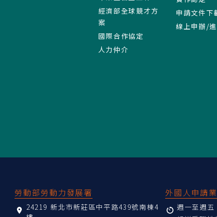
經濟部全球競才方
申請文件下
案
線上申辦/
國際合作協定
人力仲介
:::
勞動部勞動力發展署
外國人申請
24219 新北市新莊區中平路439號南棟4
週一至週五 08