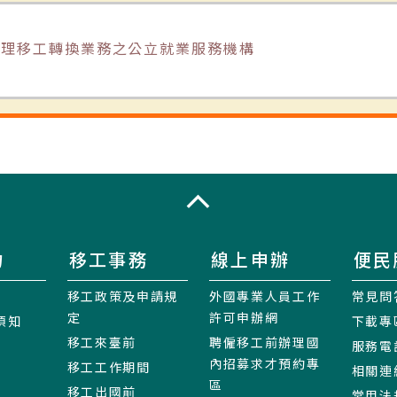
辦理移工轉換業務之公立就業服務機構
收合
力
移工事務
線上申辦
便民
移工政策及申請規
外國專業人員工作
常見問
定
許可申辦網
須知
下載專
移工來臺前
聘僱移工前辦理國
服務電
內招募求才預約專
移工工作期間
相關連
區
移工出國前
常用法