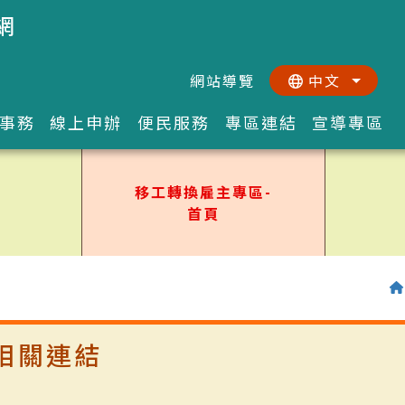
網
網站導覽
中文
:::
::
事務
線上申辦
便民服務
專區連結
宣導專區
移工轉換雇主專區-
首頁
相關連結