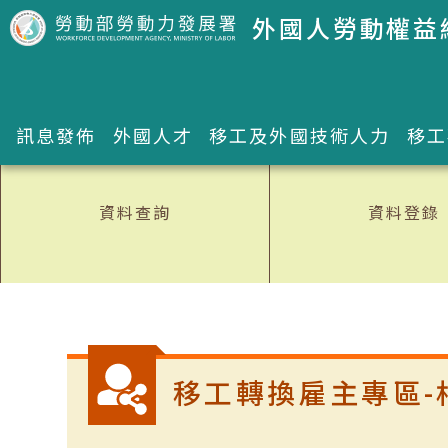
跳到主要內容區塊
外國人勞動權益
訊息發佈
外國人才
移工及外國技術人力
移工
資料查詢
資料登錄
:::
移工轉換雇主專區-