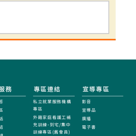
服務
專區連結
宣導專區
答
私立就業服務機構
影音
專區
區
宣導品
外籍家庭看護工補
話
廣播
充訓練-到宅/集中
結
電子書
訓練專區(舊會員)
規