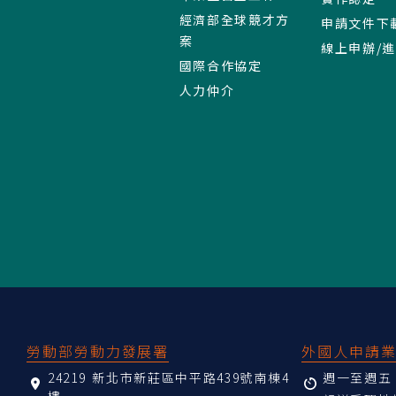
經濟部全球競才方
申請文件下
案
線上申辦/
國際合作協定
人力仲介
:::
勞動部勞動力發展署
外國人申請
24219 新北市新莊區中平路439號南棟4
週一至週五 08