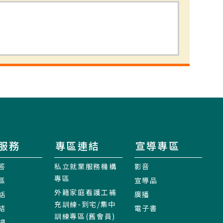
服務
專區連結
宣導專區
答
私立就業服務機構
影音
專區
區
宣導品
外籍家庭看護工補
話
廣播
充訓練-到宅/集中
結
電子書
訓練專區(舊會員)
規