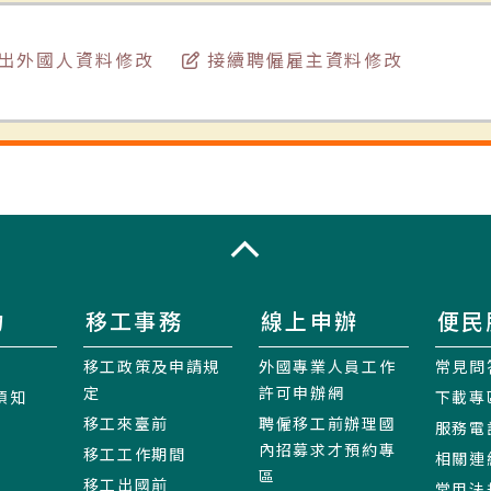
出外國人資料修改
接續聘僱雇主資料修改
收合
力
移工事務
線上申辦
便民
移工政策及申請規
外國專業人員工作
常見問
定
許可申辦網
須知
下載專
移工來臺前
聘僱移工前辦理國
服務電
內招募求才預約專
移工工作期間
相關連
區
移工出國前
常用法