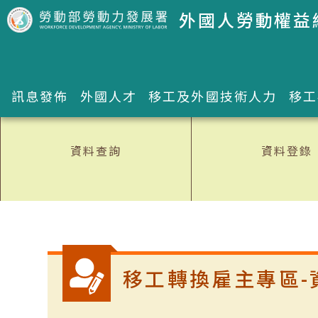
跳到主要內容區塊
外國人勞動權益
訊息發佈
外國人才
移工及外國技術人力
移工
資料查詢
資料登錄
:::
移工轉換雇主專區-