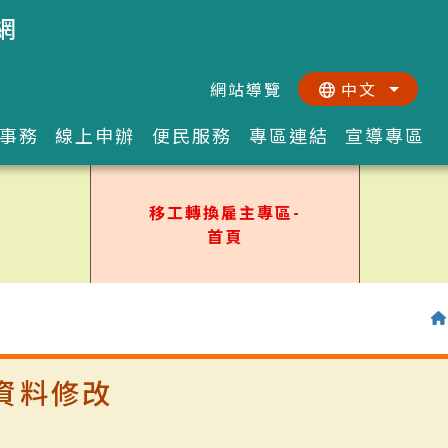
網
網站導覽
中文
:::
::
事務
線上申辦
便民服務
專區連結
宣導專區
移工轉換雇主專區-
首頁
資料修改