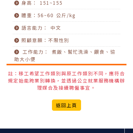
身高： 151~155
體重：56~60 公斤/kg
語言能力： 中文
照顧意願：不限性別
工作能力： 煮飯、幫忙洗澡、餵食、協
助大小便
註：移工希望工作類別與原工作類別不同，應符合
規定始能跨業別轉換，並透過公立就業服務機構辦
理媒合及接續聘僱事宜。
返回上頁
:::