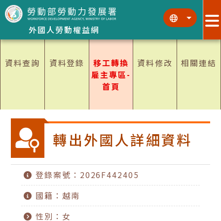
跳到主要內容區塊
:::
:::
外國人勞動權益網
資料查詢
資料登錄
移工轉換
資料修改
相關連結
雇主專區-
首頁
轉出外國人詳細資料
登錄案號：2026F442405
國籍：越南
性別：女