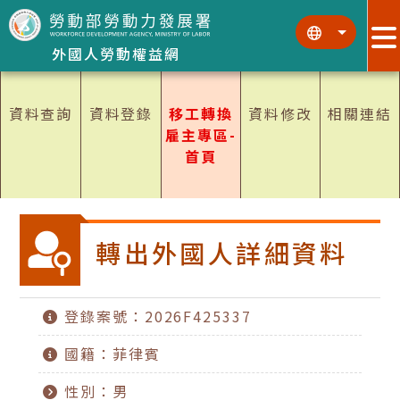
跳到主要內容區塊
:::
:::
外國人勞動權益網
資料查詢
資料登錄
移工轉換
資料修改
相關連結
雇主專區-
首頁
轉出外國人詳細資料
登錄案號：2026F425337
國籍：菲律賓
性別：男