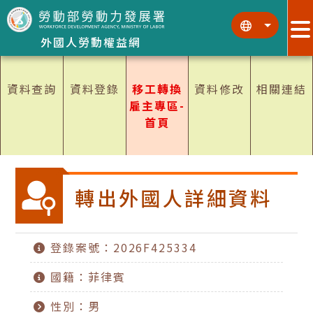
跳到主要內容區塊
:::
:::
外國人勞動權益網
資料查詢
資料登錄
移工轉換
資料修改
相關連結
雇主專區-
首頁
轉出外國人詳細資料
登錄案號：2026F425334
國籍：菲律賓
性別：男