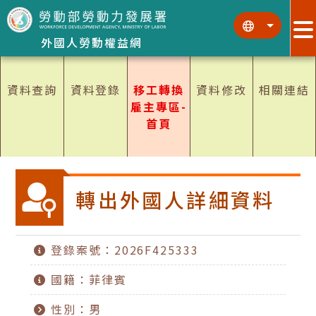
跳到主要內容區塊
:::
:::
外國人勞動權益網
資料查詢
資料登錄
移工轉換
資料修改
相關連結
雇主專區-
首頁
轉出外國人詳細資料
登錄案號：2026F425333
國籍：菲律賓
性別：男