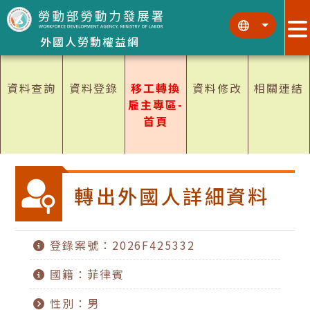
跳到主要內容區塊
:::
:::
外國人勞動權益網
資料查詢
資料登錄
移工轉換
資料修改
相關連結
雇主專區-
首頁
轉出外國人詳細資料
登錄案號：2026F425332
國籍：菲律賓
性別：男