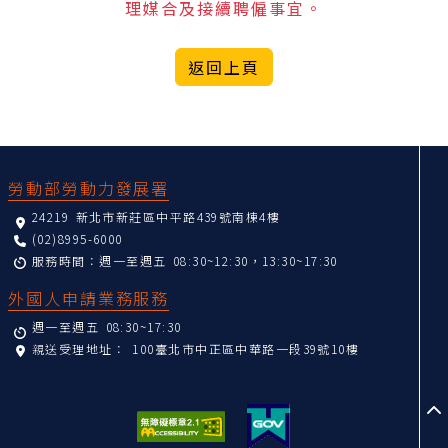
理媒合及接續聘僱事宜。
返回上頁
:::
勞動部勞動力發展署
24219 新北市新莊區中平路439號南棟4樓
(02)8995-6000
服務時間：週一至週五 08:30~12:30，13:30~17:30
外國人申請業務服務
週一至週五 08:30~17:30
親送受理地址：
100臺北市中正區中華路一段39號10樓
至