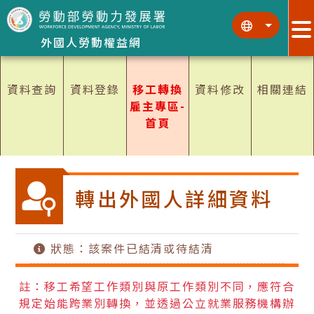
跳到主要內容區塊
:::
:::
外國人勞動權益網
資料查詢
資料登錄
移工轉換
資料修改
相關連結
雇主專區-
首頁
轉出外國人詳細資料
狀態：該案件已結清或待結清
註：移工希望工作類別與原工作類別不同，應符合
規定始能跨業別轉換，並透過公立就業服務機構辦