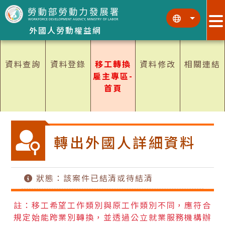
跳到主要內容區塊
:::
:::
外國人勞動權益網
資料查詢
資料登錄
移工轉換
資料修改
相關連結
雇主專區-
首頁
轉出外國人詳細資料
狀態：該案件已結清或待結清
註：移工希望工作類別與原工作類別不同，應符合
規定始能跨業別轉換，並透過公立就業服務機構辦