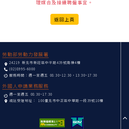
理媒合及接續聘僱事宜。
返回上頁
:::
勞動部勞動力發展署
24219 新北市新莊區中平路439號南棟4樓
(02)8995-6000
服務時間：週一至週五 08:30~12:30，13:30~17:30
外國人申請業務服務
週一至週五 08:30~17:30
親送受理地址：
100臺北市中正區中華路一段39號10樓
至