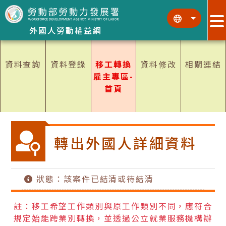
跳到主要內容區塊
:::
:::
外國人勞動權益網
資料查詢
資料登錄
移工轉換
資料修改
相關連結
雇主專區-
首頁
轉出外國人詳細資料
狀態：該案件已結清或待結清
註：移工希望工作類別與原工作類別不同，應符合
規定始能跨業別轉換，並透過公立就業服務機構辦