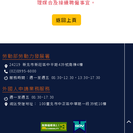
理媒合及接續聘僱事宜。
返回上頁
:::
勞動部勞動力發展署
24219 新北市新莊區中平路439號南棟4樓
(02)8995-6000
服務時間：週一至週五 08:30~12:30，13:30~17:30
外國人申請業務服務
週一至週五 08:30~17:30
親送受理地址：
100臺北市中正區中華路一段39號10樓
至