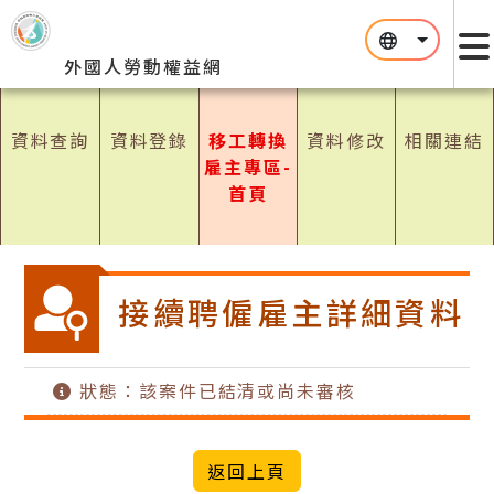
跳到主要內容區塊
:::
:::
外國人勞動權益網
資料查詢
資料登錄
移工轉換
資料修改
相關連結
雇主專區-
首頁
接續聘僱雇主詳細資料
狀態：該案件已結清或尚未審核
返回上頁