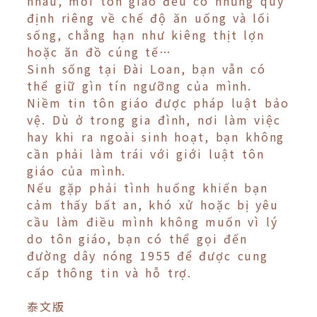
nhau, mỗi tôn giáo đều có những quy
định riêng về chế độ ăn uống và lối
sống, chẳng hạn như kiêng thịt lợn
hoặc ăn đồ cúng tế…
Sinh sống tại Đài Loan, bạn vẫn có
thể giữ gìn tín ngưỡng của mình.
Niềm tin tôn giáo được pháp luật bảo
vệ. Dù ở trong gia đình, nơi làm việc
hay khi ra ngoài sinh hoạt, bạn không
cần phải làm trái với giới luật tôn
giáo của mình.
Nếu gặp phải tình huống khiến bạn
cảm thấy bất an, khó xử hoặc bị yêu
cầu làm điều mình không muốn vì lý
do tôn giáo, bạn có thể gọi đến
đường dây nóng 1955 để được cung
cấp thông tin và hỗ trợ.
泰文版