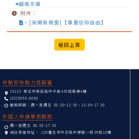
越南文版
附件：
‧[另開新視窗]【尊重信仰自由】
:::
勞動部勞動力發展署
24219 新北市新莊區中平路439號南棟4樓
(02)8995-6000
服務時間：週一至週五 08:30~12:30，13:30~17:30
外國人申請業務服務
週一至週五 08:30~17:30
親送受理地址：
100臺北市中正區中華路一段39號10樓