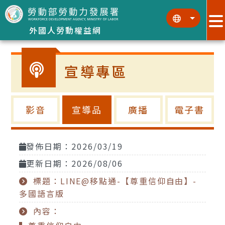
跳到主要內容區塊
:::
:::
外國人勞動權益網
宣導專區
影音
宣導品
廣播
電子書
發佈日期：2026/03/19
更新日期：2026/08/06
標題：LINE@移點通-【尊重信仰自由】-
多國語言版
內容：