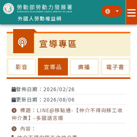
跳到主要內容區塊
:::
:::
外國人勞動權益網
宣導專區
影音
宣導品
廣播
電子書
發佈日期：2026/02/26
更新日期：2026/08/06
標題：LINE@移點通-【仲介不得向移工收
仲介費】-多國語言版
內容：