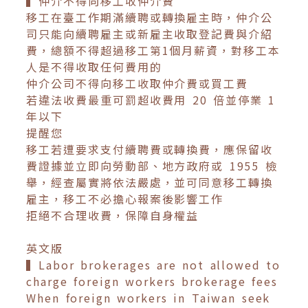
▍仲介不得向移工收仲介費
移工在臺工作期滿續聘或轉換雇主時，仲介公
司只能向續聘雇主或新雇主收取登記費與介紹
費，總額不得超過移工第1個月薪資，對移工本
人是不得收取任何費用的
仲介公司不得向移工收取仲介費或買工費
若違法收費最重可罰超收費用 20 倍並停業 1
年以下
提醒您
移工若遭要求支付續聘費或轉換費，應保留收
費證據並立即向勞動部、地方政府或 1955 檢
舉，經查屬實將依法嚴處，並可同意移工轉換
雇主，移工不必擔心報案後影響工作
拒絕不合理收費，保障自身權益
英文版
▍Labor brokerages are not allowed to
charge foreign workers brokerage fees
When foreign workers in Taiwan seek