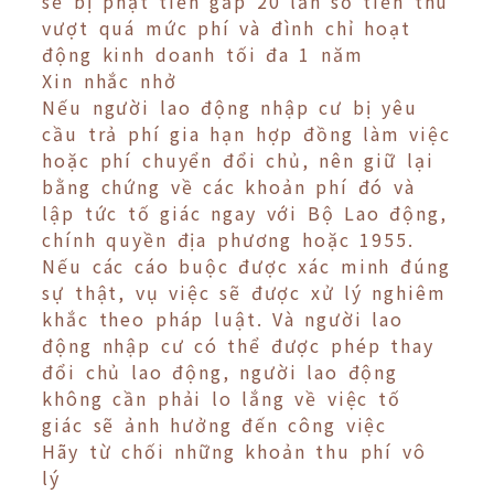
sẽ bị phạt tiền gấp 20 lần số tiền thu
vượt quá mức phí và đình chỉ hoạt
động kinh doanh tối đa 1 năm
Xin nhắc nhở
Nếu người lao động nhập cư bị yêu
cầu trả phí gia hạn hợp đồng làm việc
hoặc phí chuyển đổi chủ, nên giữ lại
bằng chứng về các khoản phí đó và
lập tức tố giác ngay với Bộ Lao động,
chính quyền địa phương hoặc 1955.
Nếu các cáo buộc được xác minh đúng
sự thật, vụ việc sẽ được xử lý nghiêm
khắc theo pháp luật. Và người lao
động nhập cư có thể được phép thay
đổi chủ lao động, người lao động
không cần phải lo lắng về việc tố
giác sẽ ảnh hưởng đến công việc
Hãy từ chối những khoản thu phí vô
lý