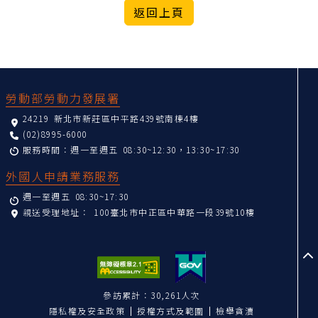
:::
勞動部勞動力發展署
24219 新北市新莊區中平路439號南棟4樓
(02)8995-6000
服務時間：週一至週五 08:30~12:30，13:30~17:30
外國人申請業務服務
週一至週五 08:30~17:30
親送受理地址：
100臺北市中正區中華路一段39號10樓
至
參訪累計：30,261人次
隱私權及安全政策
授權方式及範圍
檢舉貪瀆