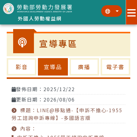
跳到主要內容區塊
:::
:::
外國人勞動權益網
宣導專區
影音
宣導品
廣播
電子書
發佈日期：2025/12/22
更新日期：2026/08/06
標題：LINE@移點通-【申訴不擔心-1955
勞工諮詢申訴專線】-多國語言版
內容：