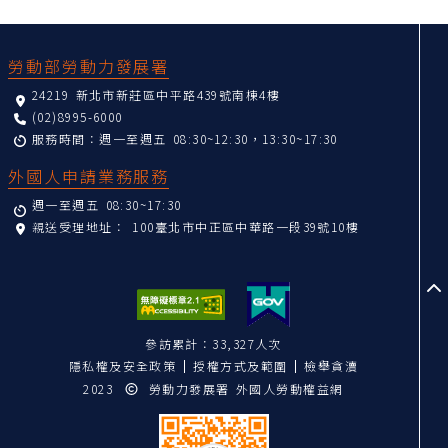
:::
勞動部勞動力發展署
24219 新北市新莊區中平路439號南棟4樓
(02)8995-6000
服務時間：週一至週五 08:30~12:30，13:30~17:30
外國人申請業務服務
週一至週五 08:30~17:30
親送受理地址：
100臺北市中正區中華路一段39號10樓
至
參訪累計：33,327人次
隱私權及安全政策
授權方式及範圍
檢舉貪瀆
2023
勞動力發展署 外國人勞動權益網