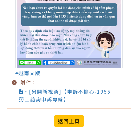
越南文版
附件：
‧[另開新視窗]【申訴不擔心-1955
勞工諮詢申訴專線】