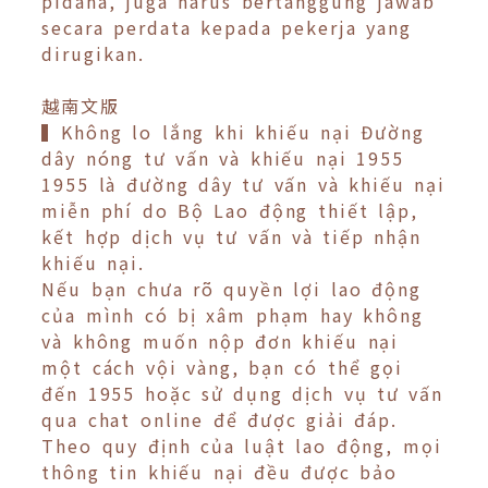
pidana, juga harus bertanggung jawab
secara perdata kepada pekerja yang
dirugikan.
越南文版
▍Không lo lắng khi khiếu nại Đường
dây nóng tư vấn và khiếu nại 1955
1955 là đường dây tư vấn và khiếu nại
miễn phí do Bộ Lao động thiết lập,
kết hợp dịch vụ tư vấn và tiếp nhận
khiếu nại.
Nếu bạn chưa rõ quyền lợi lao động
của mình có bị xâm phạm hay không
và không muốn nộp đơn khiếu nại
một cách vội vàng, bạn có thể gọi
đến 1955 hoặc sử dụng dịch vụ tư vấn
qua chat online để được giải đáp.
Theo quy định của luật lao động, mọi
thông tin khiếu nại đều được bảo