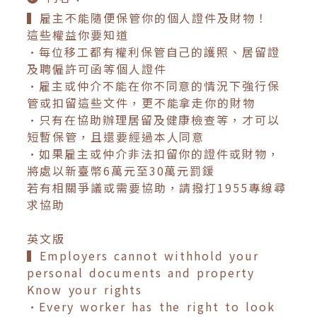
▍雇主不能隨便保管你的個人證件及財物！
這些權益你要知道
•每位移工都有權利保管自己的護照、居留證
及聘僱許可函等個人證件
•雇主或仲介不能在你不同意的情況下強行保
管或扣留這些文件，更不能拿走你的財物
•只有在協助辦理居留及健康檢查等，才可以
短暫保管，且還要經過本人同意
•如果雇主或仲介非法扣留你的證件或財物，
將處以新臺幣6萬元至30萬元罰鍰
若有相關爭議或需要協助，請撥打1955專線尋
求協助
英文版
▍Employers cannot withhold your
personal documents and property
Know your rights
•Every worker has the right to look