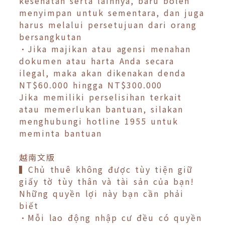
kesehatan serta lainnya, baru boleh
menyimpan untuk sementara, dan juga
harus melalui persetujuan dari orang
bersangkutan
•Jika majikan atau agensi menahan
dokumen atau harta Anda secara
ilegal, maka akan dikenakan denda
NT$60.000 hingga NT$300.000
Jika memiliki perselisihan terkait
atau memerlukan bantuan, silakan
menghubungi hotline 1955 untuk
meminta bantuan
越南文版
▍Chủ thuê không được tùy tiện giữ
giấy tờ tùy thân và tài sản của bạn!
Những quyền lợi này bạn cần phải
biết
•Mỗi lao động nhập cư đều có quyền