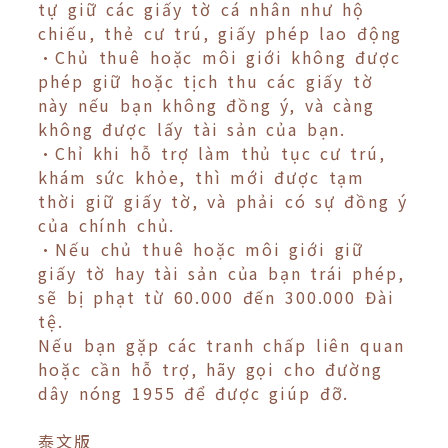
tự giữ các giấy tờ cá nhân như hộ
chiếu, thẻ cư trú, giấy phép lao động
•Chủ thuê hoặc môi giới không được
phép giữ hoặc tịch thu các giấy tờ
này nếu bạn không đồng ý, và càng
không được lấy tài sản của bạn.
•Chỉ khi hỗ trợ làm thủ tục cư trú,
khám sức khỏe, thì mới được tạm
thời giữ giấy tờ, và phải có sự đồng ý
của chính chủ.
•Nếu chủ thuê hoặc môi giới giữ
giấy tờ hay tài sản của bạn trái phép,
sẽ bị phạt từ 60.000 đến 300.000 Đài
tệ.
Nếu bạn gặp các tranh chấp liên quan
hoặc cần hỗ trợ, hãy gọi cho đường
dây nóng 1955 để được giúp đỡ.
泰文版