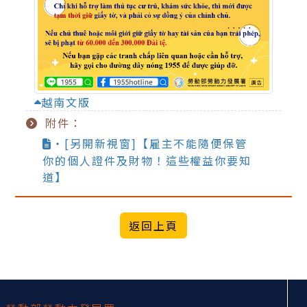
越南文版
附件：
‧[另開新視窗]【雇主不能隨便保管
你的個人證件及財物！這些權益你要知
道】
:::