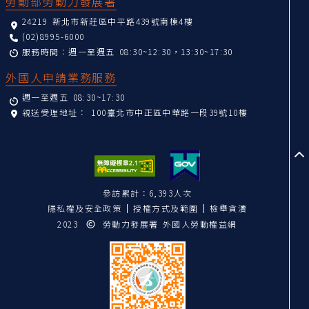
勞動部勞動力發展署
24219 新北市新莊區中平路439號南棟4樓
(02)8995-6000
服務時間：週一至週五 08:30~12:30，13:30~17:30
外國人申請業務服務
週一至週五 08:30~17:30
親送受理地址：
100臺北市中正區中華路一段39號10樓
至
參訪累計：6,393人次
隱私權及安全政策
授權方式及範圍
檢舉貪瀆
2023
勞動力發展署 外國人勞動權益網