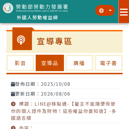
跳到主要內容區塊
:::
:::
外國人勞動權益網
宣導專區
影音
宣導品
廣播
電子書
發佈日期：2025/10/08
更新日期：2026/08/06
標題：LINE@移點通-【雇主不能隨便保管
你的個人證件及財物！這些權益你要知道】-多
國語言版
內容：