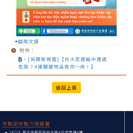
越南文版
附件：
‧[另開新視窗]【在大眾運輸中遭遇
危險？4樣關鍵物品救你一命！】
:::
勞動部勞動力發展署
24219 新北市新莊區中平路439號南棟4樓