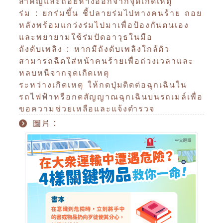
สำคัญและถอยห่างออกจากจุดเกิดเหตุ
ร่ม : ยกร่มขึ้น ชี้ปลายร่มไปทางคนร้าย ถอย
หลังพร้อมแกว่งร่มไปมาเพื่อป้องกันตนเอง
และพยายามใช้ร่มปัดอาวุธในมือ
ถังดับเพลิง : หากมีถังดับเพลิงใกล้ตัว
สามารถฉีดใส่หน้าคนร้ายเพื่อถ่วงเวลาและ
หลบหนีจากจุดเกิดเหตุ
ระหว่างเกิดเหตุ ให้กดปุ่มติดต่อฉุกเฉินใน
รถไฟฟ้าหรือกดสัญญาณฉุกเฉินบนรถเมล์เพื่อ
ขอความช่วยเหลือและแจ้งตำรวจ
圖片：