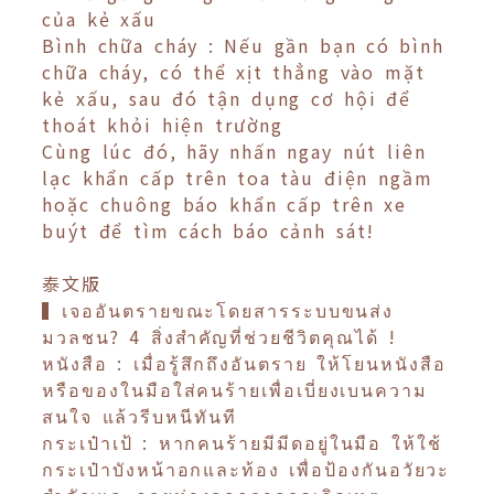
của kẻ xấu
Bình chữa cháy : Nếu gần bạn có bình
chữa cháy, có thể xịt thẳng vào mặt
kẻ xấu, sau đó tận dụng cơ hội để
thoát khỏi hiện trường
Cùng lúc đó, hãy nhấn ngay nút liên
lạc khẩn cấp trên toa tàu điện ngầm
hoặc chuông báo khẩn cấp trên xe
buýt để tìm cách báo cảnh sát!
泰文版
▍เจออันตรายขณะโดยสารระบบขนส่ง
มวลชน? 4 สิ่งสำคัญที่ช่วยชีวิตคุณได้ !
หนังสือ : เมื่อรู้สึกถึงอันตราย ให้โยนหนังสือ
หรือของในมือใส่คนร้ายเพื่อเบี่ยงเบนความ
สนใจ แล้วรีบหนีทันที
กระเป๋าเป้ : หากคนร้ายมีมีดอยู่ในมือ ให้ใช้
กระเป๋าบังหน้าอกและท้อง เพื่อป้องกันอวัยวะ