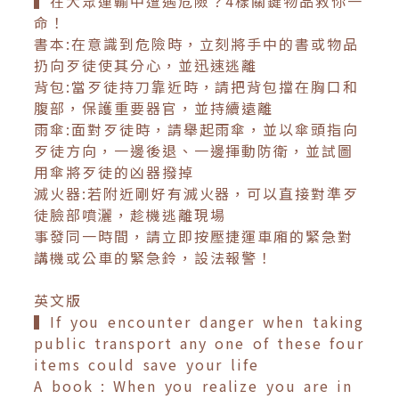
▍在大眾運輸中遭遇危險？4樣關鍵物品救你一
命！
書本:在意識到危險時，立刻將手中的書或物品
扔向歹徒使其分心，並迅速逃離
背包:當歹徒持刀靠近時，請把背包擋在胸口和
腹部，保護重要器官，並持續遠離
雨傘:面對歹徒時，請舉起雨傘，並以傘頭指向
歹徒方向，一邊後退、一邊揮動防衛，並試圖
用傘將歹徒的凶器撥掉
滅火器:若附近剛好有滅火器，可以直接對準歹
徒臉部噴灑，趁機逃離現場
事發同一時間，請立即按壓捷運車廂的緊急對
講機或公車的緊急鈴，設法報警！
英文版
▍If you encounter danger when taking
public transport any one of these four
items could save your life
A book : When you realize you are in