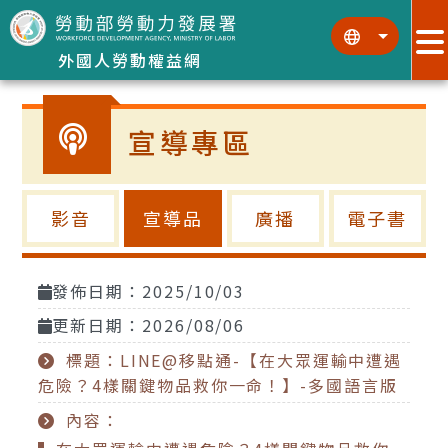
跳到主要內容區塊
:::
:::
外國人勞動權益網
宣導專區
影音
宣導品
廣播
電子書
發佈日期：2025/10/03
更新日期：2026/08/06
標題：LINE@移點通-【在大眾運輸中遭遇
危險？4樣關鍵物品救你一命！】-多國語言版
內容：