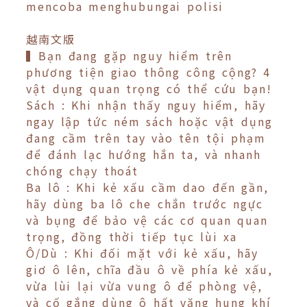
mencoba menghubungai polisi
越南文版
▍Bạn đang gặp nguy hiểm trên
phương tiện giao thông công cộng? 4
vật dụng quan trọng có thể cứu bạn!
Sách : Khi nhận thấy nguy hiểm, hãy
ngay lập tức ném sách hoặc vật dụng
đang cầm trên tay vào tên tội phạm
để đánh lạc hướng hắn ta, và nhanh
chóng chạy thoát
Ba lô : Khi kẻ xấu cầm dao đến gần,
hãy dùng ba lô che chắn trước ngực
và bụng để bảo vệ các cơ quan quan
trọng, đồng thời tiếp tục lùi xa
Ô/Dù : Khi đối mặt với kẻ xấu, hãy
giơ ô lên, chĩa đầu ô về phía kẻ xấu,
vừa lùi lại vừa vung ô để phòng vệ,
và cố gắng dùng ô hất văng hung khí