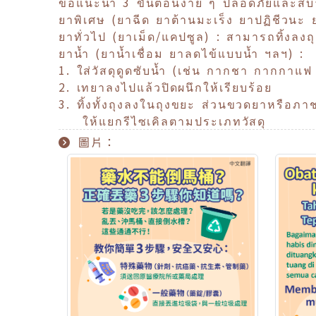
ขอแนะนำ 3 ขั้นตอนง่าย ๆ ปลอดภัยและสบ
ยาพิเศษ (ยาฉีด ยาต้านมะเร็ง ยาปฏิชีวนะ 
ยาทั่วไป (ยาเม็ด/แคปซูล) : สามารถทิ้งลงถ
ยาน้ำ (ยาน้ำเชื่อม ยาลดไข้แบบน้ำ ฯลฯ) :
1. ใส่วัสดุดูดซับน้ำ (เช่น กากชา กากกาแ
2. เทยาลงไปแล้วปิดผนึกให้เรียบร้อย
3. ทิ้งทั้งถุงลงในถุงขยะ ส่วนขวดยาหรือภ
ให้แยกรีไซเคิลตามประเภทวัสดุ
圖片：