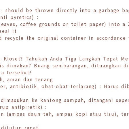
 : should be thrown directly into a garbage ba
nti pyretics) :
leaves, coffee grounds or toilet paper) into a 
seal it
 recycle the original container in accordance 
g Kloset? Tahukah Anda Tiga Langkah Tepat M
is dimakan? Buang sembarangan, dituangkan di 
a tersebut!
h, aman dan tenang
er, antibiotik, obat-obat terlarang) : Harus di
ng dimasukan ke kantong sampah, ditangani se
irup antipiretik) :
n (ampas daun teh, ampas kopi atau tisu), tar
 ditutup rapat