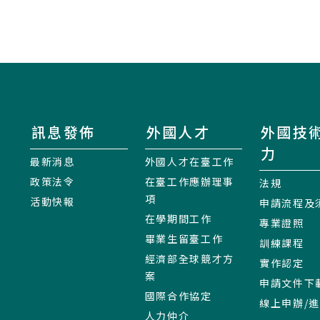
訊息發佈
外國人才
外國技
力
最新消息
外國人才在臺工作
政策法令
在臺工作應辦理事
法規
項
活動快報
申請流程及
在學期間工作
專業證照
畢業生留臺工作
訓練課程
經濟部全球競才方
實作認定
案
申請文件下
國際合作協定
線上申辦/
人力仲介