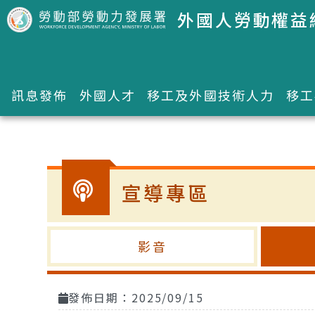
跳到主要內容區塊
外國人勞動權益
訊息發佈
外國人才
移工及外國技術人力
移工
:::
宣導專區
影音
發佈日期：2025/09/15