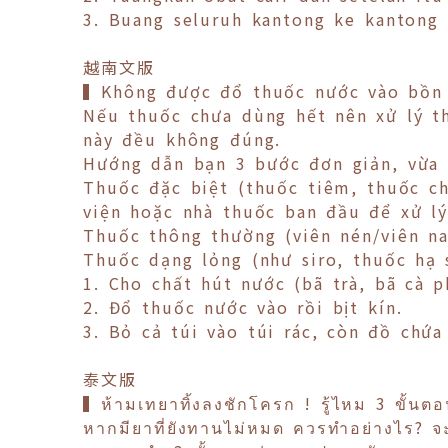
3. Buang seluruh kantong ke kantong
越南文版
▍Không được đổ thuốc nước vào bồn 
Nếu thuốc chưa dùng hết nên xử lý th
này đều không đúng.
Hướng dẫn bạn 3 bước đơn giản, vừa 
Thuốc đặc biệt (thuốc tiêm, thuốc ch
viện hoặc nhà thuốc ban đầu để xử lý
Thuốc thông thường (viên nén/viên nan
Thuốc dạng lỏng (như siro, thuốc hạ s
1. Cho chất hút nước (bã trà, bã cà p
2. Đổ thuốc nước vào rồi bịt kín.
3. Bỏ cả túi vào túi rác, còn đồ chứa
泰文版
▍ห้ามเทยาทิ้งลงชักโครก ! รู้ไหม 3 ขั้นต
หากมียาที่ยังทานไม่หมด ควรทำอย่างไร? จะ