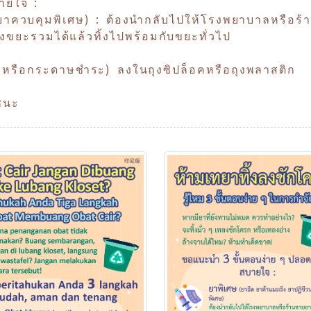
ายใจ :
ยาควบคุมพิเศษ) : ต้องนำกลับไปให้โรงพยาบาลหรือร้านข
ุงขยะรวมได้แล้วทิ้งไปพร้อมกับขยะทั่วไป
ฟ หรือกระดาษชำระ) ลงในถุงซิปล็อคหรือถุงพลาสติก
าชนะ