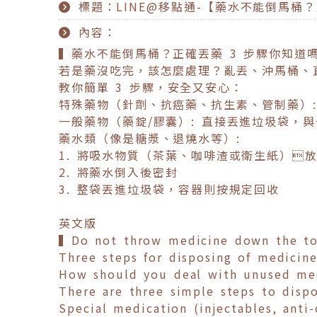
標題：LINE@移點通-【藥水不能倒馬桶
內容：
▍藥水不能倒馬桶？正確丟藥 3 步驟你知道
若是藥沒吃完，該怎麼處理？亂丟、沖馬桶、
教你簡單 3 步驟，安全又安心：
特殊藥物（針劑、抗癌藥、抗生素、管制藥）
一般藥物（藥錠/膠囊）: 直接丟進垃圾袋，
藥水類（像是糖漿、退燒水等）:
1. 將吸水物質（茶葉、咖啡渣或衛生紙）
2. 將藥水倒入後密封
3. 整袋丟進垃圾袋，容器則按規定回收
英文版
▍Do not throw medicine down the t
Three steps for disposing of medicin
How should you deal with unused medi
There are three simple steps to dispo
Special medication (injectables, anti