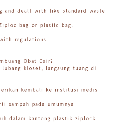
g and dealt with like standard waste
Ziploc bag or plastic bag.
with regulations
embuang Obat Cair?
lubang kloset, langsung tuang di
berikan kembali ke institusi medis
perti sampah pada umumnya
uh dalam kantong plastik ziplock