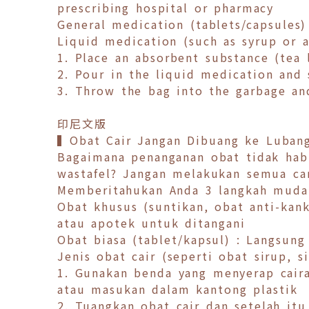
prescribing hospital or pharmacy
General medication (tablets/capsules)
Liquid medication (such as syrup or a
1. Place an absorbent substance (tea 
2. Pour in the liquid medication and 
3. Throw the bag into the garbage and
印尼文版
▍Obat Cair Jangan Dibuang ke Luban
Bagaimana penanganan obat tidak hab
wastafel? Jangan melakukan semua car
Memberitahukan Anda 3 langkah muda
Obat khusus (suntikan, obat anti-kank
atau apotek untuk ditangani
Obat biasa (tablet/kapsul) : Langsu
Jenis obat cair (seperti obat sirup, s
1. Gunakan benda yang menyerap caira
atau masukan dalam kantong plastik
2. Tuangkan obat cair dan setelah itu