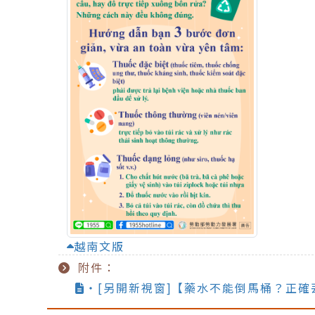
越南文版
附件：
‧[另開新視窗]【藥水不能倒馬桶？正