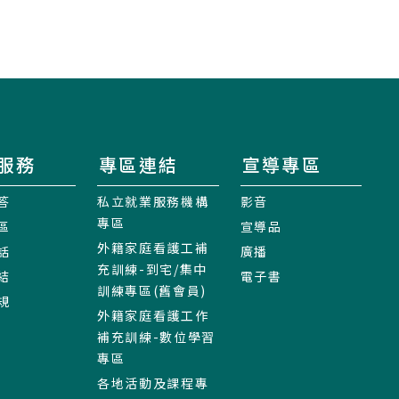
服務
專區連結
宣導專區
答
私立就業服務機構
影音
專區
區
宣導品
外籍家庭看護工補
話
廣播
充訓練-到宅/集中
結
電子書
訓練專區(舊會員)
規
外籍家庭看護工作
補充訓練-數位學習
專區
各地活動及課程專