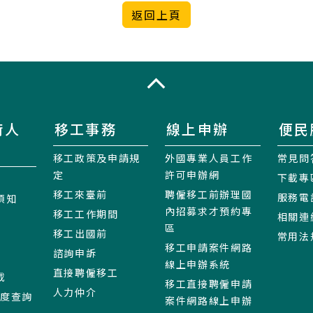
收合
術人
移工事務
線上申辦
便民
移工政策及申請規
外國專業人員工作
常見問
定
許可申辦網
下載專
移工來臺前
聘僱移工前辦理國
服務電
須知
內招募求才預約專
移工工作期間
相關連
區
移工出國前
常用法
移工申請案件網路
諮詢申訴
線上申辦系統
直接聘僱移工
載
移工直接聘僱申請
人力仲介
進度查詢
案件網路線上申辦