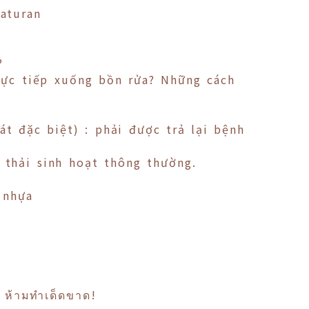
aturan
?
rực tiếp xuống bồn rửa? Những cách
t đặc biệt) : phải được trả lại bệnh
c thải sinh hoạt thông thường.
 nhựa
? ห้ามทำเด็ดขาด!