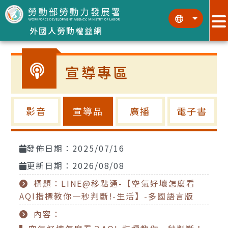
跳到主要內容區塊
:::
:::
外國人勞動權益網
宣導專區
影音
宣導品
廣播
電子書
發佈日期：2025/07/16
更新日期：2026/08/08
標題：LINE@移點通-【空氣好壞怎麼看
AQI指標教你一秒判斷!-生活】-多國語言版
內容：