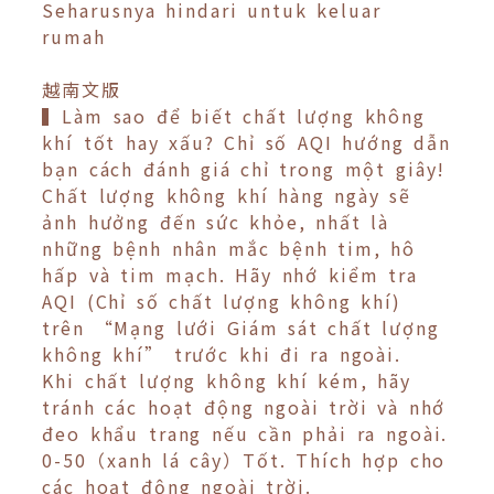
Seharusnya hindari untuk keluar
rumah
越南文版
▍Làm sao để biết chất lượng không
khí tốt hay xấu? Chỉ số AQI hướng dẫn
bạn cách đánh giá chỉ trong một giây!
Chất lượng không khí hàng ngày sẽ
ảnh hưởng đến sức khỏe, nhất là
những bệnh nhân mắc bệnh tim, hô
hấp và tim mạch. Hãy nhớ kiểm tra
AQI (Chỉ số chất lượng không khí)
trên “Mạng lưới Giám sát chất lượng
không khí” trước khi đi ra ngoài.
Khi chất lượng không khí kém, hãy
tránh các hoạt động ngoài trời và nhớ
đeo khẩu trang nếu cần phải ra ngoài.
0-50（xanh lá cây）Tốt. Thích hợp cho
các hoạt động ngoài trời.