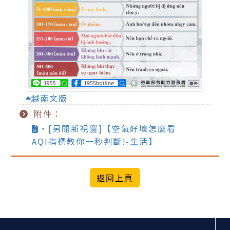
越南文版
附件：
‧[另開新視窗]【空氣好壞怎麼看
AQI指標教你一秒判斷!-生活】
:::