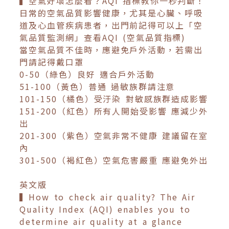
▍空氣好壞怎麼看？AQI 指標教你一秒判斷！
日常的空氣品質影響健康，尤其是心臟、呼吸
道及心血管疾病患者，出門前記得可以上「空
氣品質監測網」查看AQI (空氣品質指標)
當空氣品質不佳時，應避免戶外活動，若需出
門請記得戴口罩
0-50（綠色）良好 適合戶外活動
51-100（黃色）普通 過敏族群請注意
101-150（橘色）受汙染 對敏感族群造成影響
151-200（紅色）所有人開始受影響 應減少外
出
201-300（紫色）空氣非常不健康 建議留在室
內
301-500（褐紅色）空氣危害嚴重 應避免外出
英文版
▍How to check air quality? The Air
Quality Index (AQI) enables you to
determine air quality at a glance