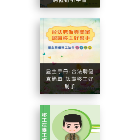
雇
主
手
冊
-
合
法
聘
僱
真
簡
單
認
識
移
工
好
幫
雇主手冊-合法聘僱
真簡單 認識移工好
幫手
手