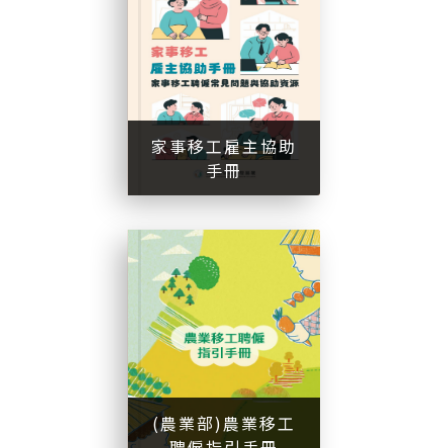
家事移工雇主協助手冊
家事移工雇主協助
手冊
(
農
業
部
)
農
業
移
工
聘
僱
指
手
(農業部)農業移工
引
冊
聘僱指引手冊