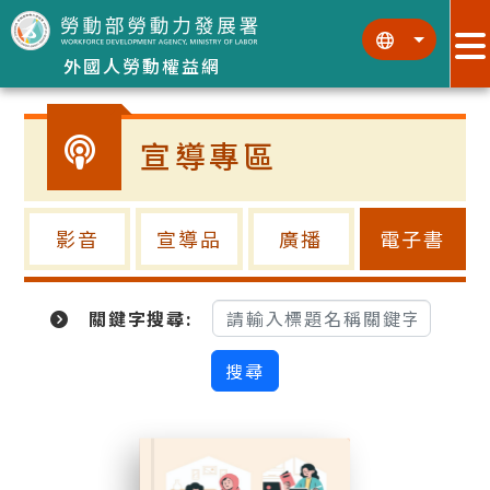
跳到主要內容區塊
:::
:::
外國人勞動權益網
宣導專區
影音
宣導品
廣播
電子書
關鍵字搜尋: