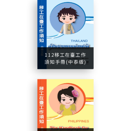
1
1
2
移
工
在
臺
工
作
須
知
手
冊
中
泰
版
112移工在臺工作
須知手冊(中泰版)
(
)
1
1
2
移
工
在
臺
工
作
須
知
手
冊
中
英
版