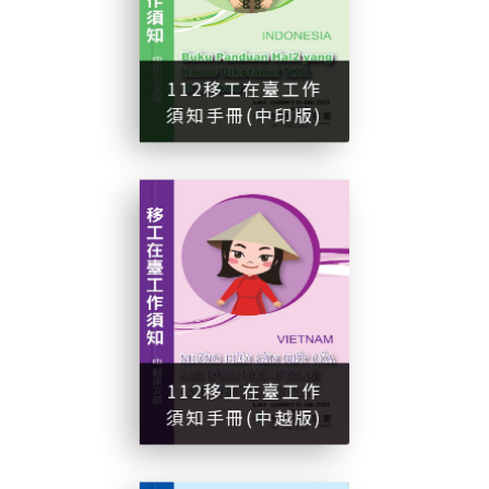
1
1
2
移
工
在
臺
工
作
須
知
手
冊
中
印
版
112移工在臺工作
須知手冊(中印版)
(
)
1
1
2
移
工
在
臺
工
作
須
知
手
冊
中
越
版
112移工在臺工作
須知手冊(中越版)
(
)