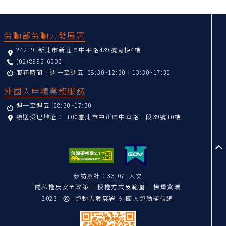
:::
勞動部勞動力發展署
24219 新北市新莊區中平路439號南棟4樓
(02)8995-6000
服務時間：週一至週五 08:30~12:30，13:30~17:30
外國人申請業務服務
週一至週五 08:30~17:30
親送受理地址：
100臺北市中正區中華路一段39號10樓
至
參訪累計：33,071人次
隱私權及安全政策
授權方式及範圍
檢舉貪瀆
2023
勞動力發展署 外國人勞動權益網