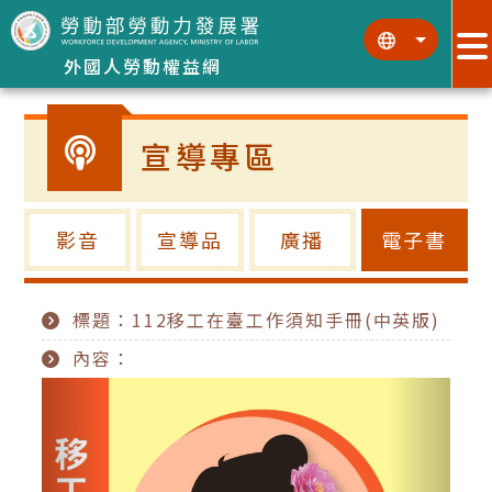
跳到主要內容區塊
:::
:::
外國人勞動權益網
宣導專區
影音
宣導品
廣播
電子書
標題：112移工在臺工作須知手冊(中英版)
內容：
Previous
Next