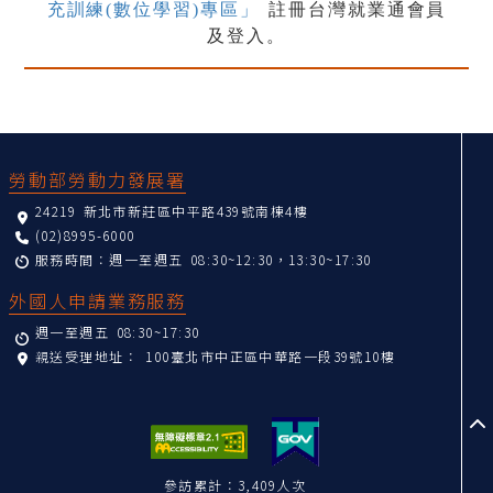
充訓練(數位學習)專區」
註冊台灣就業通會員
及登入。
:::
勞動部勞動力發展署
24219 新北市新莊區中平路439號南棟4樓
(02)8995-6000
服務時間：週一至週五 08:30~12:30，13:30~17:30
外國人申請業務服務
週一至週五 08:30~17:30
親送受理地址：
100臺北市中正區中華路一段39號10樓
至
參訪累計：3,409人次