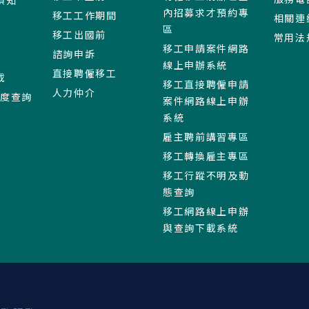
內招募求才預約專
移工工作期間
相關連
區
移工出國前
常用法
移工申請案件網路
諮詢申訴
線上申辦系統
直接聘僱移工
載
移工直接聘僱申請
人力仲介
進度查詢
案件網路線上申辦
系統
雇主聘前講習專區
移工轉換雇主專區
移工行蹤不明及動
態查詢
移工網路線上申辦
與查詢下載系統