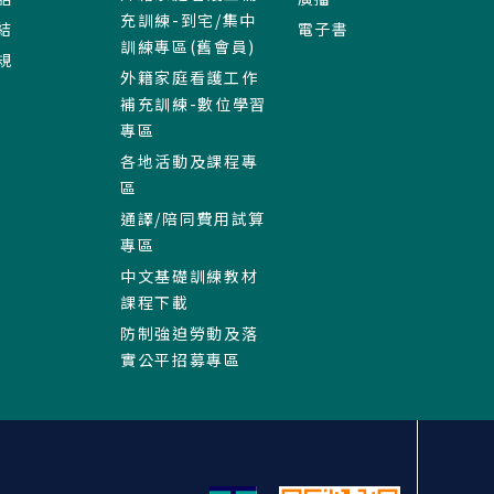
充訓練-到宅/集中
結
電子書
訓練專區(舊會員)
規
外籍家庭看護工作
補充訓練-數位學習
專區
各地活動及課程專
區
通譯/陪同費用試算
專區
中文基礎訓練教材
課程下載
防制強迫勞動及落
實公平招募專區