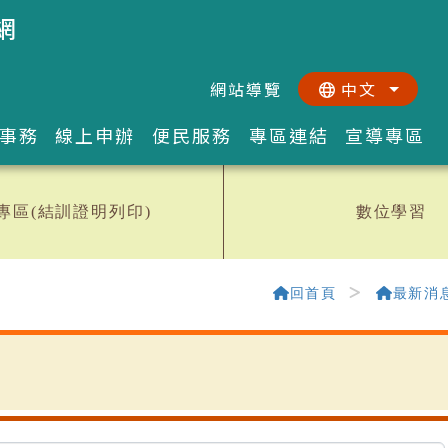
網
網站導覽
中文
:::
::
事務
線上申辦
便民服務
專區連結
宣導專區
專區(結訓證明列印)
數位學習
回首頁
最新消