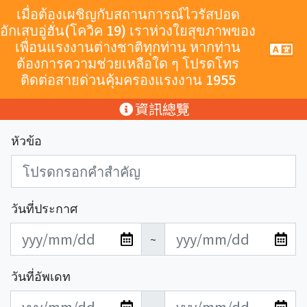
跳至主要內容
เมื่อต้องเผชิญกับสถานการณ์ไวรัสปอด
อักเสบอู่ฮั่น(โควิค 19) เราห่วงใยสุขภาพของ
เพื่อนแรงงานต่างชาติทุกท่าน หากท่าน
手
機
ต้องการความช่วยเหลือใด ๆ โปรดโทร
導
ติดต่อสายด่วนคุ้มครองแรงงาน 1955
覽
按
:::
資訊總覽
鈕
หัวข้อ
วันที่ประกาศ
發
發
~
布
布
日
日
วันที่อัพเดท
期
期
更
更
開
結