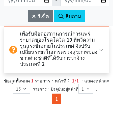
~
新
新
始
束
日
日
รีเซ็ต
สืบถาม
期
期
開
結
始
束
เพื่อรับมือต่อสถานการณ์การแพร่
ระบาดของโรคโควิด-19 ที่ทวีความ
รุนแรงขึ้นภายในประเทศ จึงปรับ
เปลี่ยนระยะในการตรวจสุขภาพของ
ชาวต่างชาติที่ได้รับการว่าจ้าง
ประเภทที่ 2
ข้อมูลทั้งหมด
1
รายการ．หน้าที่：
1/1
．แสดงหน้าละ
รายการ．ปัจจุบันอยู่หน้าที่
.
(current)
1