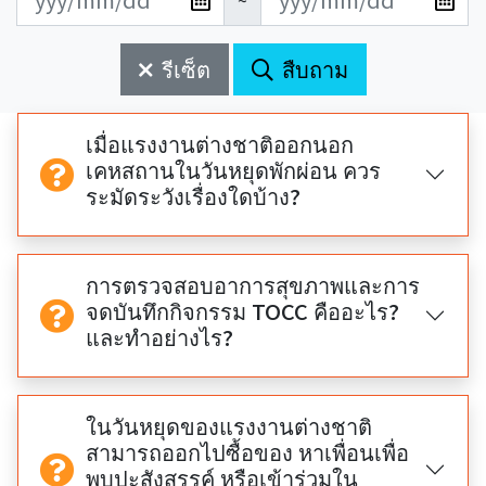
~
新
新
始
束
日
日
รีเซ็ต
สืบถาม
期
期
開
結
始
束
เมื่อแรงงานต่างชาติออกนอก
เคหสถานในวันหยุดพักผ่อน ควร
ระมัดระวังเรื่องใดบ้าง?
การตรวจสอบอาการสุขภาพและการ
จดบันทึกกิจกรรม TOCC คืออะไร?
และทำอย่างไร?
ในวันหยุดของแรงงานต่างชาติ
สามารถออกไปซื้อของ หาเพื่อนเพื่อ
พบปะสังสรรค์ หรือเข้าร่วมใน