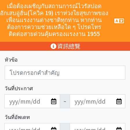
跳至主要內容
เมื่อต้องเผชิญกับสถานการณ์ไวรัสปอด
อักเสบอู่ฮั่น(โควิค 19) เราห่วงใยสุขภาพของ
เพื่อนแรงงานต่างชาติทุกท่าน หากท่าน
手
機
ต้องการความช่วยเหลือใด ๆ โปรดโทร
導
ติดต่อสายด่วนคุ้มครองแรงงาน 1955
覽
按
:::
資訊總覽
鈕
หัวข้อ
วันที่ประกาศ
發
發
~
布
布
日
日
วันที่อัพเดท
期
期
更
更
開
結