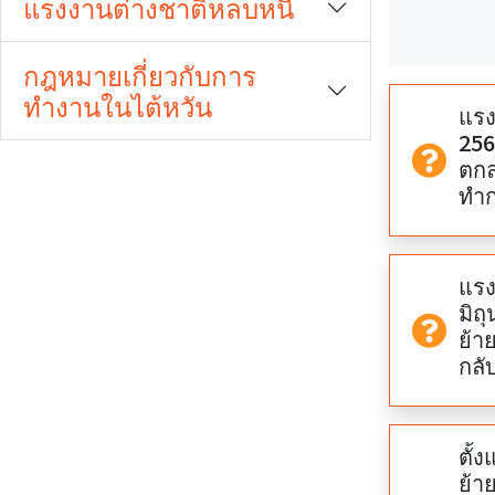
แรงงานต่างชาติหลบหนี
期
期
開
結
กฎหมายเกี่ยวกับการ
始
束
ทำงานในไต้หวัน
แรง
256
ตกล
ทำก
แรง
มิถ
ย้า
กลั
ตั้งแต่วันที่ 
ย้า