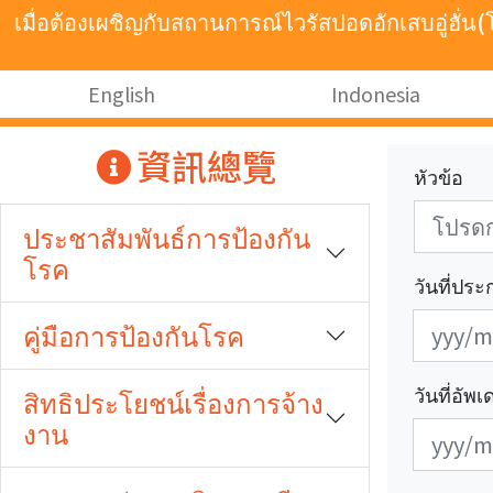
跳至主要內容
เมื่อต้องเผชิญกับสถานการณ์ไวรัสปอดอักเสบอู่ฮั่
:::
English
Indonesia
:::
資訊總覽
หัวข้อ
ประชาสัมพันธ์การป้องกัน
โรค
วันที่ปร
發
發
คู่มือการป้องกันโรค
布
布
日
日
วันที่อัพ
สิทธิประโยชน์เรื่องการจ้าง
期
期
งาน
更
更
開
結
新
新
始
束
日
日