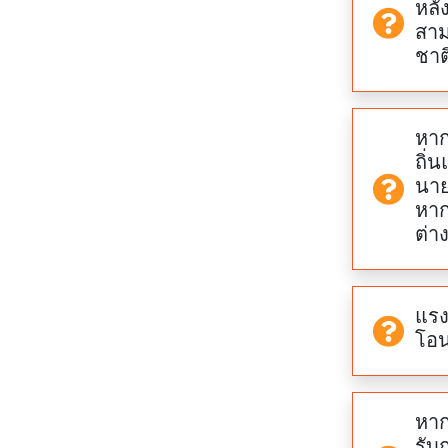
หลัง
สาม
ชาต
หาก
ถิ่
นาย
หาก
ต่า
แรง
โอน
หาก
รับ