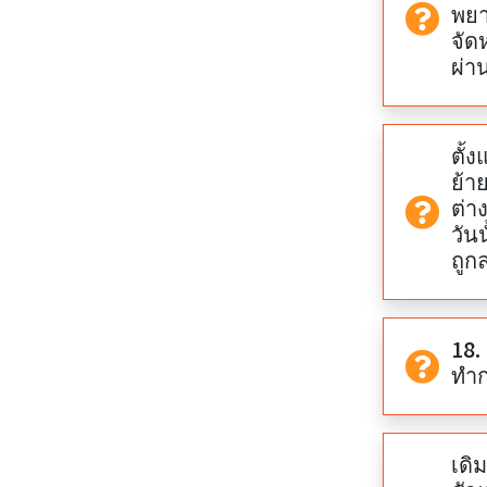
พยา
จัดหา
ผ่า
ตั้
ย้า
ต่า
วัน
ถูก
18.
ทำก
เดิ