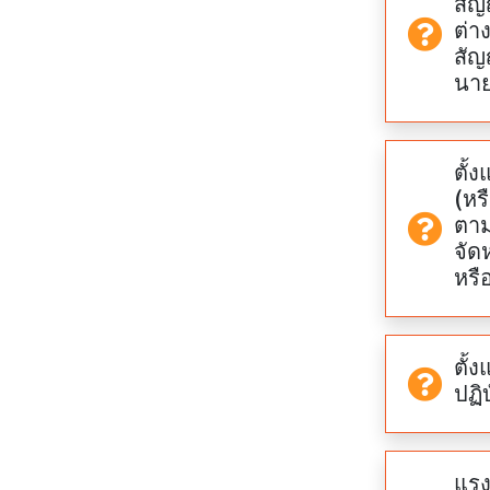
สัญ
ต่า
สัญ
นาย
ตั้
(หร
ตาม
จัด
หรื
ตั้
ปฏิ
แรง