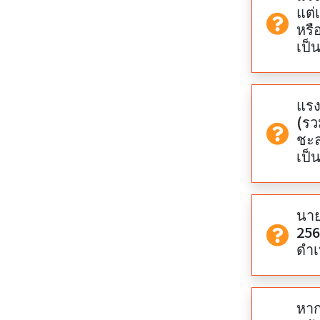
แต่
หรื
เป็
แรง
(รว
ชะล
เป็
นาย
256
ดำเ
หาก