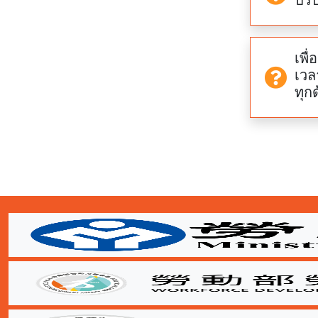
เพื
เวล
ทุก
:::