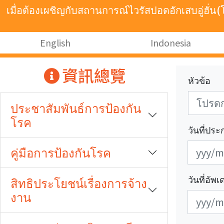
跳至主要內容
เมื่อต้องเผชิญกับสถานการณ์ไวรัสปอดอักเสบอู่ฮั่
:::
English
Indonesia
:::
資訊總覽
หัวข้อ
ประชาสัมพันธ์การป้องกัน
โรค
วันที่ปร
發
發
คู่มือการป้องกันโรค
布
布
日
日
วันที่อัพ
สิทธิประโยชน์เรื่องการจ้าง
期
期
งาน
更
更
開
結
新
新
始
束
日
日