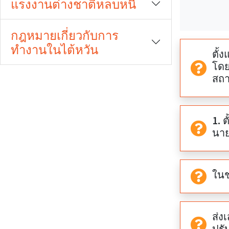
แรงงานต่างชาติหลบหนี
期
期
開
結
กฎหมายเกี่ยวกับการ
始
束
ทำงานในไต้หวัน
ตั้
โดย
สถา
1. 
นาย
ในช
ส่ง
ปรั