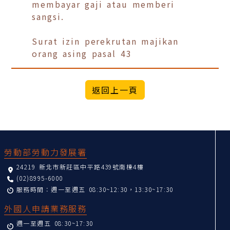
membayar gaji atau memberi
sangsi.
Surat izin perekrutan majikan
orang asing pasal 43
返回上一頁
:::
勞動部勞動力發展署
24219 新北市新莊區中平路439號南棟4樓
(02)8995-6000
服務時間：週一至週五 08:30~12:30，13:30~17:30
外國人申請業務服務
週一至週五 08:30~17:30