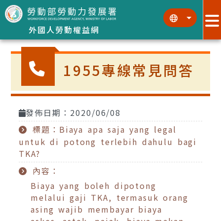
跳到主要內容區塊
:::
:::
外國人勞動權益網
1955專線常見問答
發佈日期：2020/06/08
標題：Biaya apa saja yang legal
untuk di potong terlebih dahulu bagi
TKA?
內容：
Biaya yang boleh dipotong
melalui gaji TKA, termasuk orang
asing wajib membayar biaya
askes, astek, pajak, biaya makan