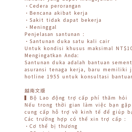
•Cedera perorangan
•Bencana akibat kerja
•Sakit tidak dapat bekerja
•Meninggal
Penjelasan santunan :
•Santunan duka satu kali cair
Untuk kondisi khusus maksimal NT$1
Mengingatkan Anda:
Santunan duka adalah bantuan sement
asuransi tenaga kerja, baru memilik
hotline 1955 untuk konsultasi bantua
越南文版
▍Bộ Lao động trợ cấp phí thăm hỏi
Nếu trong thời gian làm việc bạn gặp
cung cấp hỗ trợ về kinh tế để giúp 
Các trường hợp có thể xin trợ cấp :
•Cơ thể bị thương