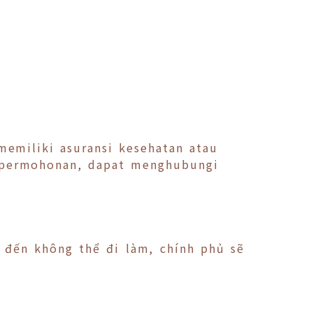
emiliki asuransi kesehatan atau
n permohonan, dapat menghubungi
 đến không thể đi làm, chính phủ sẽ