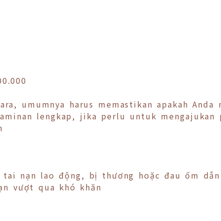
00.000
ara, umumnya harus memastikan apakah Anda m
i jaminan lengkap, jika perlu untuk mengajuka
n
 tai nạn lao động, bị thương hoặc đau ốm dẫn
bạn vượt qua khó khăn