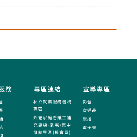
服務
專區連結
宣導專區
答
私立就業服務機構
影音
專區
區
宣導品
外籍家庭看護工補
話
廣播
充訓練-到宅/集中
結
電子書
訓練專區(舊會員)
規