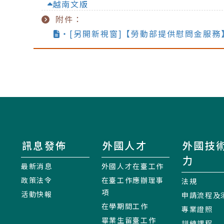
越南文版
附件：
‧[另開新視窗]【勞動部提供慰問金服務
訊息發佈
外國人才
外國技
力
最新消息
外國人才在臺工作
政策法令
在臺工作應辦理事
法規
項
活動快報
申請流程及
在學期間工作
專業證照
畢業生留臺工作
訓練課程