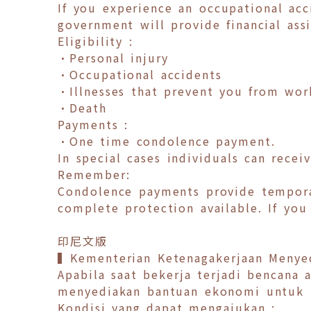
If you experience an occupational acc
government will provide financial ass
Eligibility :
•Personal injury
•Occupational accidents
•Illnesses that prevent you from wor
•Death
Payments :
•One time condolence payment.
In special cases individuals can rece
Remember:
Condolence payments provide temporar
complete protection available. If you
印尼文版
▍Kementerian Ketenagakerjaan Menye
Apabila saat bekerja terjadi bencana
menyediakan bantuan ekonomi untuk 
Kondisi yang dapat mengajukan :