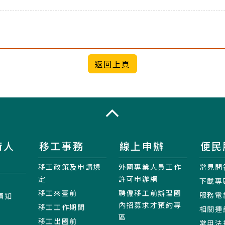
】
收合
術人
移工事務
線上申辦
便民
移工政策及申請規
外國專業人員工作
常見問
定
許可申辦網
下載專
移工來臺前
聘僱移工前辦理國
服務電
須知
內招募求才預約專
移工工作期間
相關連
區
移工出國前
常用法