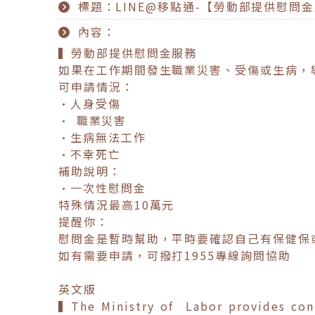
標題：LINE@移點通-【勞動部提供慰問
內容：
▍勞動部提供慰問金服務
如果在工作期間發生職業災害、受傷或生病，
可申請情況：
•人身受傷
• 職業災害
•生病無法工作
•不幸死亡
補助說明：
•一次性慰問金
特殊情況最高10萬元
提醒你：
慰問金是暫時幫助，平時要確認自己有保健保
如有需要申請，可撥打1955專線詢問協助
英文版
▍The Ministry of Labor provides con