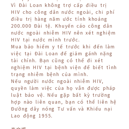
Vì Đài Loan không trợ cấp điều trị
HIV cho công dân nước ngoài, chi phí
điều trị hàng năm ước tính khoảng
200.000 Đài tệ. Khuyến cáo công dân
nước ngoài nhiễm HIV nên xét nghiệm
HIV tại nước mình trước.
Mua bảo hiểm y tế trước khi đến làm
việc tại Đài Loan để giảm gánh nặng
tài chính. Bạn cũng có thể đi xét
nghiệm HIV tại bệnh viện để biết tình
trạng nhiễm bệnh của mình.
Nếu người nước ngoài nhiễm HIV,
quyền làm việc của họ vẫn được pháp
luật bảo vệ. Nếu gặp bất kỳ trường
hợp nào liên quan, bạn có thể liên hệ
Đường dây nóng Tư vấn và Khiếu nại
Lao động 1955.