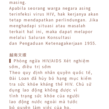
masing.
Apabila seorang warga negara asing
terinfeksi virus HIV, hak kerjanya akan
tetap mendapatkan perlindungan. Jika
menghadapi situasi atau masalah
terkait hal ini, maka dapat melapor
melalui Saluran Konsultasi
dan Pengaduan Ketenagakerjaan 1955.
越南文版
▍Phòng ngừa HIV/AIDS Xét nghiệm
sớm, điều trị sớm
Theo quy định nhân quyền quốc tế,
Đài Loan đã hủy bỏ hạng mục kiểm
tra sức khỏe kháng thể HIV. Chủ sử
dụng lao động không được vì
tình trạng sức khỏe của người
lao động nước ngoài mà tước
bỏ quyền làm việc của họ.