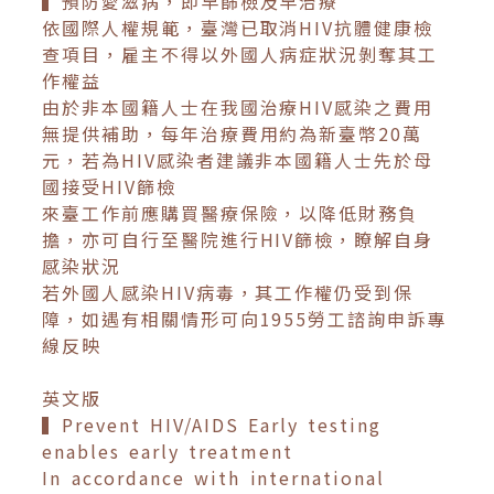
▍預防愛滋病，即早篩檢及早治療
依國際人權規範，臺灣已取消HIV抗體健康檢
查項目，雇主不得以外國人病症狀況剝奪其工
作權益
由於非本國籍人士在我國治療HIV感染之費用
無提供補助，每年治療費用約為新臺幣20萬
元，若為HIV感染者建議非本國籍人士先於母
國接受HIV篩檢
來臺工作前應購買醫療保險，以降低財務負
擔，亦可自行至醫院進行HIV篩檢，瞭解自身
感染狀況
若外國人感染HIV病毒，其工作權仍受到保
障，如遇有相關情形可向1955勞工諮詢申訴專
線反映
英文版
▍Prevent HIV/AIDS Early testing
enables early treatment
In accordance with international