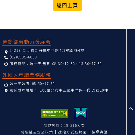
:::
勞動部勞動力發展署
24219 新北市新莊區中平路439號南棟4樓
(02)8995-6000
服務時間：週一至週五 08:30~12:30，13:30~17:30
外國人申請業務服務
週一至週五 08:30~17:30
親送受理地址：
100臺北市中正區中華路一段39號10樓
至
參訪累計：19,316人次
隱私權及安全政策
授權方式及範圍
檢舉貪瀆