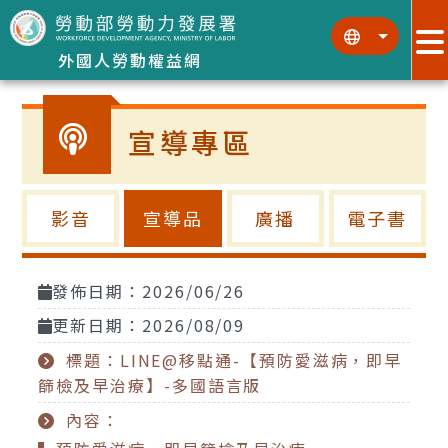
跳到主要內容區塊
:::
:::
外國人勞動權益網
宣導專區
影音
宣導品
廣播
電子書
發佈日期：2026/06/26
更新日期：2026/08/09
標題：LINE@移點通-【預防愛滋病，即早
篩檢及早治療】-多國語言版
內容：