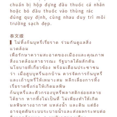
chuẩn bị hộp đựng đầu thuốc cá nhân
hoặc bỏ đầu thuốc vào thùng rác
đúng quy định, cùng nhau duy trì môi
trường sạch đẹp.
泰文版
▍ไม่ทิ้งก้นบุหรี่เรี่ยราด ร่วมกันดูแลสิ่ง
แวดล้อม
เพื่อรักษาความสะอาดของเมืองและคุณภาพ
สิ่งแวดล้อมสาธารณะ รัฐบาลได้ผลักดัน
นโยบายที่เกี่ยวข้อง พร้อมเตือนประชาชน
ว่า เมื่อสูบบุหรี่นอกบ้าน ควรจัดการก้นบุหรี่
และเถ้าบุหรี่ให้เหมาะสม หลีกเลี่ยงการทิ้ง
เรี่ยราดซึ่งก่อให้เกิดมลพิษ
ก้นบุหรี่และตัวกรองบุหรี่พลาสติกย่อยสลาย
ได้ยาก หากทิ้งไม่เป็นที่ ไม่เพียงทำให้เกิด
มลพิษทางอากาศ แหล่งน้ำ และดิน แต่ยัง
อาจอุดตันระบบระบายน้ำและส่งผลกระทบต่อ