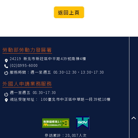
:::
勞動部勞動力發展署
24219 新北市新莊區中平路439號南棟4樓
(02)8995-6000
服務時間：週一至週五 08:30~12:30，13:30~17:30
外國人申請業務服務
週一至週五 08:30~17:30
親送受理地址：
100臺北市中正區中華路一段39號10樓
至
參訪累計：28,087人次