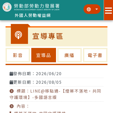
跳到主要內容區塊
:::
:::
外國人勞動權益網
宣導專區
影音
宣導品
廣播
電子書
發佈日期：2026/06/20
更新日期：2026/08/05
標題：LINE@移點通-【煙蒂不落地，共同
守護環境】-多國語言版
內容：