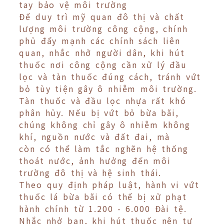
tay bảo vệ môi trường
Để duy trì mỹ quan đô thị và chất
lượng môi trường công cộng, chính
phủ đẩy mạnh các chính sách liên
quan, nhắc nhở người dân, khi hút
thuốc nơi công cộng cần xử lý đầu
lọc và tàn thuốc đúng cách, tránh vứt
bỏ tùy tiện gây ô nhiễm môi trường.
Tàn thuốc và đầu lọc nhựa rất khó
phân hủy. Nếu bị vứt bỏ bừa bãi,
chúng không chỉ gây ô nhiễm không
khí, nguồn nước và đất đai, mà
còn có thể làm tắc nghẽn hệ thống
thoát nước, ảnh hưởng đến môi
trường đô thị và hệ sinh thái.
Theo quy định pháp luật, hành vi vứt
thuốc lá bừa bãi có thể bị xử phạt
hành chính từ 1.200 - 6.000 Đài tệ.
Nhắc nhở bạn, khi hút thuốc nên tự