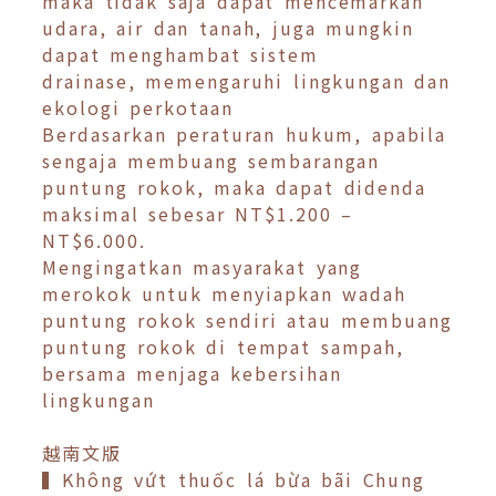
maka tidak saja dapat mencemarkan
udara, air dan tanah, juga mungkin
dapat menghambat sistem
drainase, memengaruhi lingkungan dan
ekologi perkotaan
Berdasarkan peraturan hukum, apabila
sengaja membuang sembarangan
puntung rokok, maka dapat didenda
maksimal sebesar NT$1.200 –
NT$6.000.
Mengingatkan masyarakat yang
merokok untuk menyiapkan wadah
puntung rokok sendiri atau membuang
puntung rokok di tempat sampah,
bersama menjaga kebersihan
lingkungan
越南文版
▍Không vứt thuốc lá bừa bãi Chung