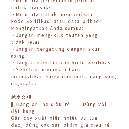
•Meminta pertemanan pribadi
untuk transaksi
•Meminta untuk memberikan
kode verifikasi atau data pribadi
Mengingatkan Anda semua:
•Jangan meng-klik tautan yang
tidak jelas
•Jangan bergabung dengan akun
asing
•Jangan memberikan kode verifikasi
•Sebelum memesan harus
memastikan harga dan mata uang yang
digunakan
越南文版
▍Hàng online siêu rẻ - Đừng vội
đặt hàng
Gần đây xuất hiện nhiều vụ lừa
đảo, dùng các sản phẩm giá siêu rẻ