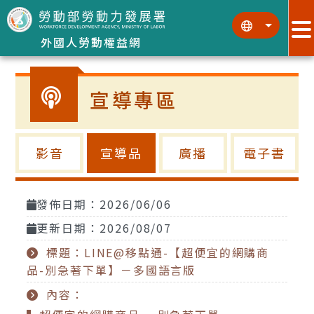
跳到主要內容區塊
:::
:::
外國人勞動權益網
宣導專區
影音
宣導品
廣播
電子書
發佈日期：2026/06/06
更新日期：2026/08/07
標題：LINE@移點通-【超便宜的網購商
品-別急著下單】－多國語言版
內容：