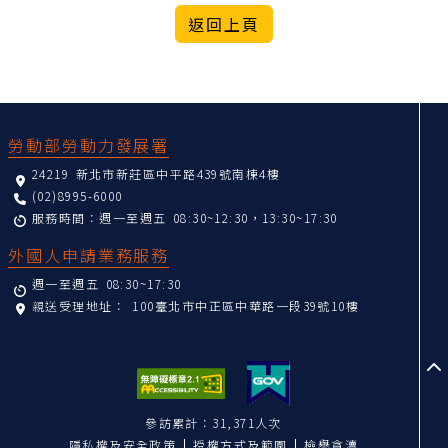
:::
勞動部勞動力發展署
24219 新北市新莊區中平路439號南棟4樓
(02)8995-6000
服務時間：週一至週五 08:30~12:30，13:30~17:30
外國人申請業務服務
週一至週五 08:30~17:30
親送受理地址：
100臺北市中正區中華路一段39號10樓
至
參訪累計：31,371人次
隱私權及安全政策
授權方式及範圍
檢舉貪瀆