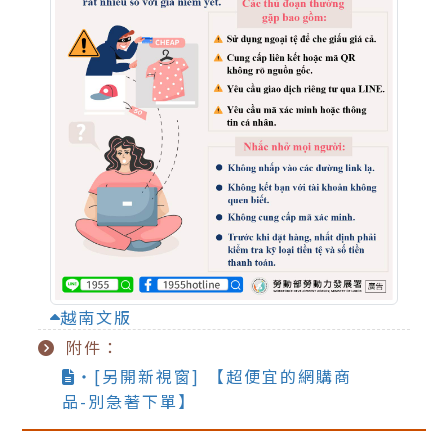
越南文版
附件：
‧[另開新視窗] 【超便宜的網購商
品-別急著下單】