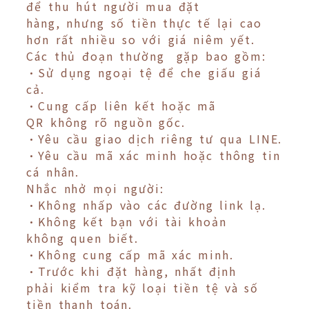
để thu hút người mua đặt
hàng, nhưng số tiền thực tế lại cao
hơn rất nhiều so với giá niêm yết.
Các thủ đoạn thường gặp bao gồm:
•Sử dụng ngoại tệ để che giấu giá
cả.
•Cung cấp liên kết hoặc mã
QR không rõ nguồn gốc.
•Yêu cầu giao dịch riêng tư qua LINE.
•Yêu cầu mã xác minh hoặc thông tin
cá nhân.
Nhắc nhở mọi người:
•Không nhấp vào các đường link lạ.
•Không kết bạn với tài khoản
không quen biết.
•Không cung cấp mã xác minh.
•Trước khi đặt hàng, nhất định
phải kiểm tra kỹ loại tiền tệ và số
tiền thanh toán.