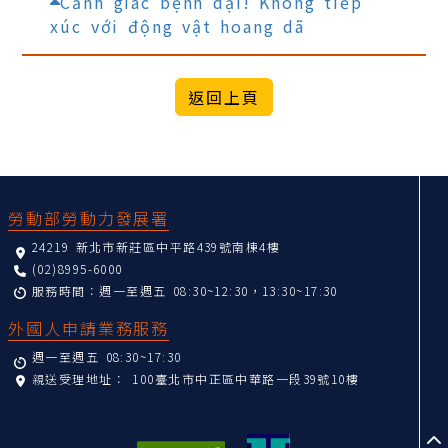
Cảnh giác bệnh dại! Không tiếp
xúc với động vật hoang dã
:::
勞動部勞動力發展署
24219 新北市新莊區中平路439號南棟4樓
(02)8995-6000
服務時間：週一至週五 08:30~12:30，13:30~17:30
外國人申請業務服務
週一至週五 08:30~17:30
親送受理地址：
100臺北市中正區中華路一段39號10樓