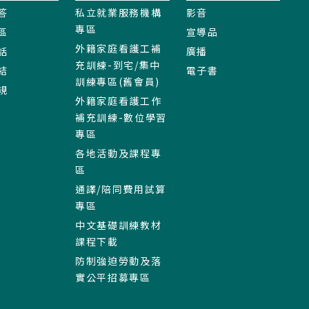
答
私立就業服務機構
影音
專區
區
宣導品
外籍家庭看護工補
話
廣播
充訓練-到宅/集中
結
電子書
訓練專區(舊會員)
規
外籍家庭看護工作
補充訓練-數位學習
專區
各地活動及課程專
區
通譯/陪同費用試算
專區
中文基礎訓練教材
課程下載
防制強迫勞動及落
實公平招募專區