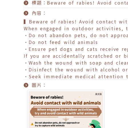
標題：Beware of rabies! Avoid conta
內容：
▍Beware of rabies! Avoid contact wit
When engaged in outdoor activities, 
•Do not abandon pets, do not approa
•Do not feed wild animals
•Ensure pet dogs and cats receive reg
If you are accidentally scratched or 
•Wash the wound with soap and clea
•Disinfect the wound with alcohol o
•Seek immediate medical attention t
圖片：