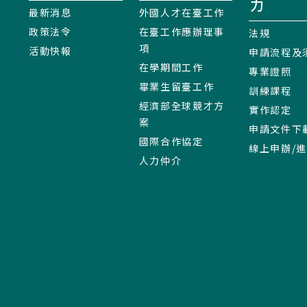
力
最新消息
外國人才在臺工作
政策法令
在臺工作應辦理事
法規
項
活動快報
申請流程及
在學期間工作
專業證照
畢業生留臺工作
訓練課程
經濟部全球競才方
實作認定
案
申請文件下
國際合作協定
線上申辦/
人力仲介