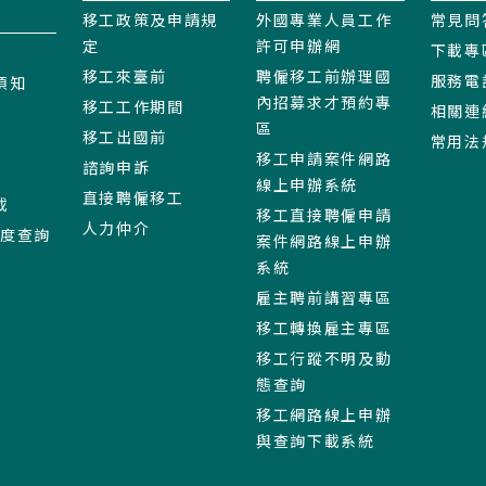
移工政策及申請規
外國專業人員工作
常見問
定
許可申辦網
下載專
移工來臺前
聘僱移工前辦理國
服務電
須知
內招募求才預約專
移工工作期間
相關連
區
移工出國前
常用法
移工申請案件網路
諮詢申訴
線上申辦系統
直接聘僱移工
載
移工直接聘僱申請
人力仲介
進度查詢
案件網路線上申辦
系統
雇主聘前講習專區
移工轉換雇主專區
移工行蹤不明及動
態查詢
移工網路線上申辦
與查詢下載系統