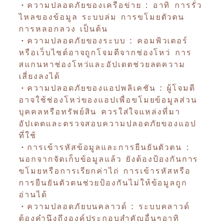
•ความปลอดภัยของเครือข่าย : อาทิ การรั่ว
ไหลของข้อมูล ระบบล่ม การขโมยตัวตน
การหลอกลวง เป็นต้น
•ความปลอดภัยของระบบ : คอมพิวเตอร์
หรือเว็บไซต์อาจถูกโจมตีจากช่องโหว่ การ
สแกนหาช่องโหว่และอัปเดตช่วยลดความ
เสี่ยงลงได้
•ความปลอดภัยของแอปพลิเคชัน : ผู้โจมตี
อาจใช้ช่องโหว่ของแอปเพื่อขโมยข้อมูลส่วน
บุคคลหรือทรัพย์สิน ควรใส่ใจแหล่งที่มา
อัปเดตและตรวจสอบความปลอดภัยของแอป
ที่ใช้
•การเข้ารหัสข้อมูลและการยืนยันตัวตน :
นอกจากจัดเก็บข้อมูลแล้ว ยังต้องป้องกันการ
ขโมยหรือการเรียกค่าไถ่ การเข้ารหัสหรือ
การยืนยันตัวตนช่วยป้องกันไม่ให้ข้อมูลถูก
อ่านได้
•ความปลอดภัยบนคลาวด์ : ระบบคลาวด์
ต้องคำนึงถึงองค์ประกอบสำคัญอื่นๆอาทิ