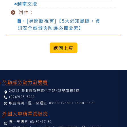
越南文版
附件：
‧[另開新視窗]【5大必知風險，資
訊安全威脅與防護必備要素】
:::
勞動部勞動力發展署
24219 新北市新莊區中平路439號南棟4樓
(02)8995-6000
服務時間：週一至週五 08:30~12:30，13:30~17:30
外國人申請業務服務
週一至週五 08:30~17:30