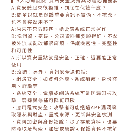
▍5大必知風險 資訊安全威脅與防護必備要素
A:資安聽起來很複雜，到底在保護什麼？
B:簡單說就是保護重要資訊不被偷、不被改，
也不會突然用不了
A:原來不只防駭客，還要讓系統正常運作
B:像個資、密碼、公司資料都要顧得好，不然
被外流或亂改都很麻煩，保護機密性、完整性
和可用性
A:所以資安重點就是安全、正確、還要能正常
使用
B:沒錯！另外，資訊安全還包括:
•網路安全：如資料外洩、系統癱瘓、身份盜
用、詐騙等
•系統安全：電腦或網站系統可能因漏洞被攻
擊，弱掃與修補可降低風險
•應用程式安全：攻擊者可能透過APP漏洞竊
取隱私與財產，重視來源、更新與安全檢測
•資料加密與身份認證：除了存放資料，也要
防竊取及勒索，加密或驗證可保護資料不被解