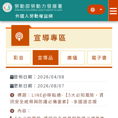
跳到主要內容區塊
:::
:::
外國人勞動權益網
宣導專區
影音
宣導品
廣播
電子書
發佈日期：2026/04/08
更新日期：2026/08/07
標題：LINE@移點通-【5大必知風險，資
訊安全威脅與防護必備要素】-多國語言版
內容：