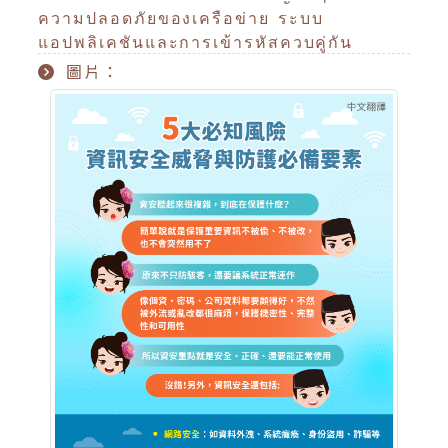
ความปลอดภัยของเครือข่าย ระบบ
แอปพลิเคชันและการเข้ารหัสควบคู่กัน
圖片：