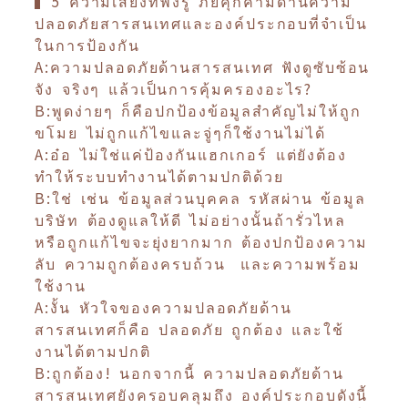
▍5 ความเสี่ยงที่พึงรู้ ภัยคุกคามด้านความ
ปลอดภัยสารสนเทศและองค์ประกอบที่จำเป็น
ในการป้องกัน
A:ความปลอดภัยด้านสารสนเทศ ฟังดูซับซ้อน
จัง จริงๆ แล้วเป็นการคุ้มครองอะไร?
B:พูดง่ายๆ ก็คือปกป้องข้อมูลสำคัญไม่ให้ถูก
ขโมย ไม่ถูกแก้ไขและจู่ๆก็ใช้งานไม่ได้
A:อ๋อ ไม่ใช่แค่ป้องกันแฮกเกอร์ แต่ยังต้อง
ทำให้ระบบทำงานได้ตามปกติด้วย
B:ใช่ เช่น ข้อมูลส่วนบุคคล รหัสผ่าน ข้อมูล
บริษัท ต้องดูแลให้ดี ไม่อย่างนั้นถ้ารั่วไหล
หรือถูกแก้ไขจะยุ่งยากมาก ต้องปกป้องความ
ลับ ความถูกต้องครบถ้วน และความพร้อม
ใช้งาน
A:งั้น หัวใจของความปลอดภัยด้าน
สารสนเทศก็คือ ปลอดภัย ถูกต้อง และใช้
งานได้ตามปกติ
B:ถูกต้อง! นอกจากนี้ ความปลอดภัยด้าน
สารสนเทศยังครอบคลุมถึง องค์ประกอบดังนี้