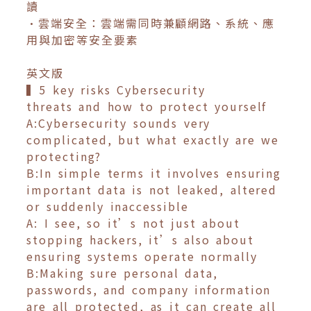
讀
•雲端安全：雲端需同時兼顧網路、系統、應
用與加密等安全要素
英文版
▍5 key risks Cybersecurity
threats and how to protect yourself
A:Cybersecurity sounds very
complicated, but what exactly are we
protecting?
B:In simple terms it involves ensuring
important data is not leaked, altered
or suddenly inaccessible
A: I see, so it’s not just about
stopping hackers, it’s also about
ensuring systems operate normally
B:Making sure personal data,
passwords, and company information
are all protected, as it can create all