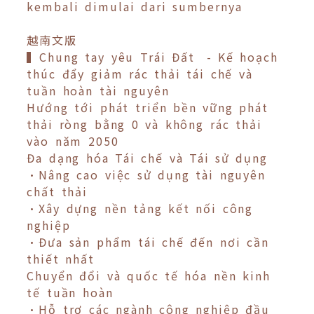
kembali dimulai dari sumbernya
越南文版
▍Chung tay yêu Trái Đất - Kế hoạch
thúc đẩy giảm rác thải tái chế và
tuần hoàn tài nguyên
Hướng tới phát triển bền vững phát
thải ròng bằng 0 và không rác thải
vào năm 2050
Đa dạng hóa Tái chế và Tái sử dụng
•Nâng cao việc sử dụng tài nguyên
chất thải
•Xây dựng nền tảng kết nối công
nghiệp
•Đưa sản phẩm tái chế đến nơi cần
thiết nhất
Chuyển đổi và quốc tế hóa nền kinh
tế tuần hoàn
•Hỗ trợ các ngành công nghiệp đầu