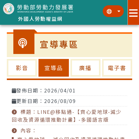
跳到主要內容區塊
:::
:::
外國人勞動權益網
宣導專區
影音
宣導品
廣播
電子書
發佈日期：2026/04/01
更新日期：2026/08/09
標題：LINE@移點通-【齊心愛地球-減少
回收及資源循環推動計畫】-多國語言版
內容：