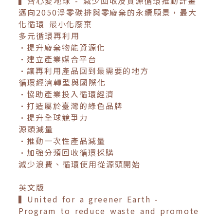
▍齊心愛地球 - 減少回收及資源循環推動計畫
邁向2050淨零碳排與零廢棄的永續願景，最大
化循環 最小化廢棄
多元循環再利用
•提升廢棄物能資源化
•建立產業媒合平台
•讓再利用產品回到最需要的地方
循環經濟轉型與國際化
•協助產業投入循環經濟
•打造屬於臺灣的綠色品牌
•提升全球競爭力
源頭減量
•推動一次性產品減量
•加強分類回收循環採購
減少浪費、循環使用從源頭開始
英文版
▍United for a greener Earth -
Program to reduce waste and promote