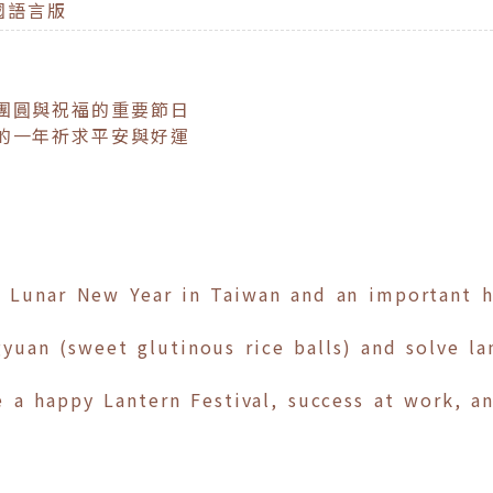
國語言版
團圓與祝福的重要節日
的一年祈求平安與好運
he Lunar New Year in Taiwan and an important 
gyuan (sweet glutinous rice balls) and solve la
 a happy Lantern Festival, success at work, a