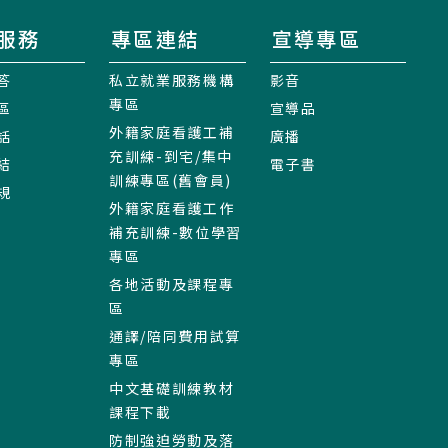
服務
專區連結
宣導專區
答
私立就業服務機構
影音
專區
區
宣導品
外籍家庭看護工補
話
廣播
充訓練-到宅/集中
結
電子書
訓練專區(舊會員)
規
外籍家庭看護工作
補充訓練-數位學習
專區
各地活動及課程專
區
通譯/陪同費用試算
專區
中文基礎訓練教材
課程下載
防制強迫勞動及落