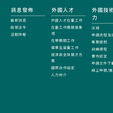
訊息發佈
外國人才
外國技
力
最新消息
外國人才在臺工作
政策法令
在臺工作應辦理事
法規
項
活動快報
申請流程及
在學期間工作
專業證照
畢業生留臺工作
訓練課程
經濟部全球競才方
實作認定
案
申請文件下
國際合作協定
線上申辦/
人力仲介