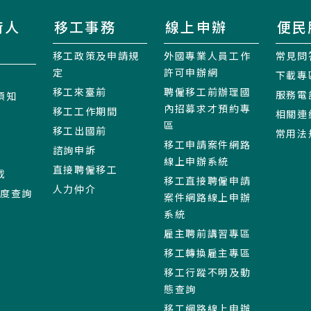
術人
移工事務
線上申辦
便民
移工政策及申請規
外國專業人員工作
常見問
定
許可申辦網
下載專
移工來臺前
聘僱移工前辦理國
服務電
須知
內招募求才預約專
移工工作期間
相關連
區
移工出國前
常用法
移工申請案件網路
諮詢申訴
線上申辦系統
直接聘僱移工
載
移工直接聘僱申請
人力仲介
進度查詢
案件網路線上申辦
系統
雇主聘前講習專區
移工轉換雇主專區
移工行蹤不明及動
態查詢
移工網路線上申辦