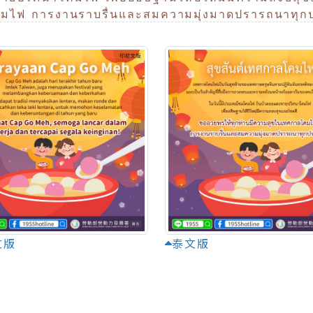
คมไฟ การงานราบรื่นและสมความมุ่งมาดปรารถนาทุก
文版
泰文版