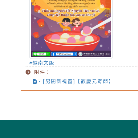
越南文版
附件：
‧[另開新視窗]【歡慶元宵節】