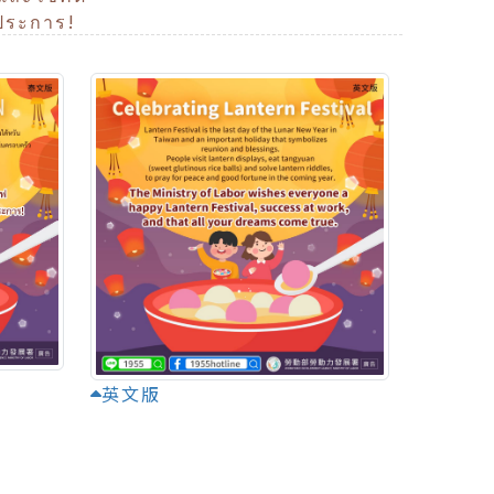
ประการ!
英文版