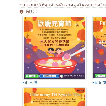
ขออวยพรให้ทุกท่านมีความสุขในเทศกาลโ
圖片：
印尼
中文版