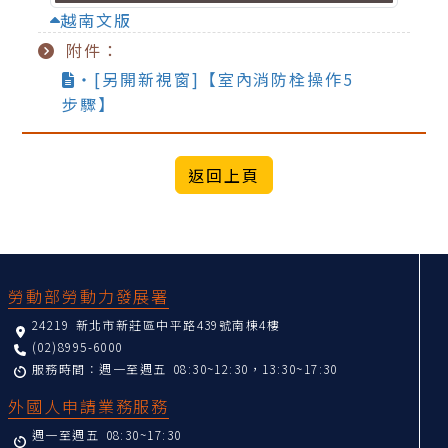
越南文版
附件：
‧[另開新視窗]【室內消防栓操作5
步驟】
:::
勞動部勞動力發展署
24219 新北市新莊區中平路439號南棟4樓
(02)8995-6000
服務時間：週一至週五 08:30~12:30，13:30~17:30
外國人申請業務服務
週一至週五 08:30~17:30