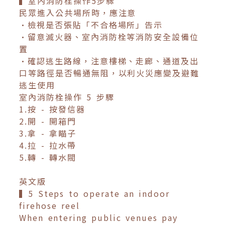
▍室內消防栓操作5步驟
民眾進入公共場所時，應注意
•檢視是否張貼「不合格場所」告示
•留意滅火器、室內消防栓等消防安全設備位
置
•確認逃生路線，注意樓梯、走廊、通道及出
口等路徑是否暢通無阻，以利火災應變及避難
逃生使用
室內消防栓操作 5 步驟
1.按 - 按發信器
2.開 - 開箱門
3.拿 - 拿瞄子
4.拉 - 拉水帶
5.轉 - 轉水閥
英文版
▍5 Steps to operate an indoor
firehose reel
When entering public venues pay