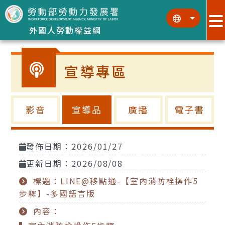
跳到主要內容區塊
:::
:::
外國人勞動權益網
宣導專區
影音
宣導品
廣播
電子書
發佈日期：2026/01/27
更新日期：2026/08/08
標題：LINE@移點通-【室內消防栓操作5
步驟】-多國語言版
內容：