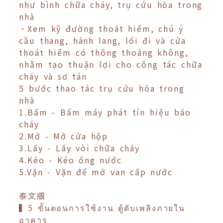
như bình chữa cháy, trụ cứu hỏa trong
nhà
•Xem kỹ đường thoát hiểm, chú ý
cầu thang, hành lang, lối đi và cửa
thoát hiểm có thông thoáng không,
nhằm tạo thuận lợi cho công tác chữa
cháy và sơ tán
5 bước thao tác trụ cứu hỏa trong
nhà
1.Bấm - Bấm máy phát tín hiệu báo
cháy
2.Mở - Mở cửa hộp
3.Lấy - Lấy vòi chữa cháy
4.Kéo - Kéo ống nước
5.Vặn - Vặn để mở van cấp nước
泰文版
▍5 ขั้นตอนการใช้งาน ตู้ดับเพลิงภายใน
อาคาร