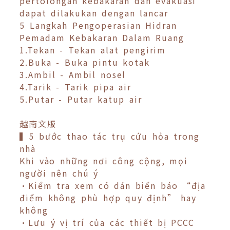
pertolongan kebakaran dan evakuasi
dapat dilakukan dengan lancar
5 Langkah Pengoperasian Hidran
Pemadam Kebakaran Dalam Ruang
1.Tekan - Tekan alat pengirim
2.Buka - Buka pintu kotak
3.Ambil - Ambil nosel
4.Tarik - Tarik pipa air
5.Putar - Putar katup air
越南文版
▍5 bước thao tác trụ cứu hỏa trong
nhà
Khi vào những nơi công cộng, mọi
người nên chú ý
•Kiểm tra xem có dán biển báo “địa
điểm không phù hợp quy định” hay
không
•Lưu ý vị trí của các thiết bị PCCC