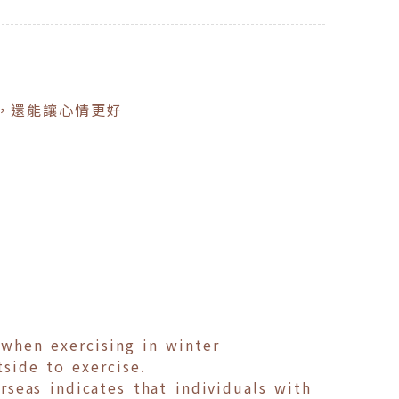
，還能讓心情更好
 when exercising in winter
side to exercise.
seas indicates that individuals with