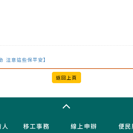
動 注意這些保平安】
收合
術人
移工事務
線上申辦
便民