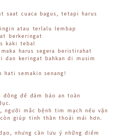
t saat cuaca bagus, tetapi harus
dingin atau terlalu lembap
at berkeringat
s kaki tebal
 maka harus segera beristirahat
ri dan keringat bahkan di musim
n hati semakin senang!
a đông để đảm bảo an toàn
dục.
y, người mắc bệnh tim mạch nếu vận
còn giúp tinh thần thoải mái hơn.
i dạo, nhưng cần lưu ý những điểm