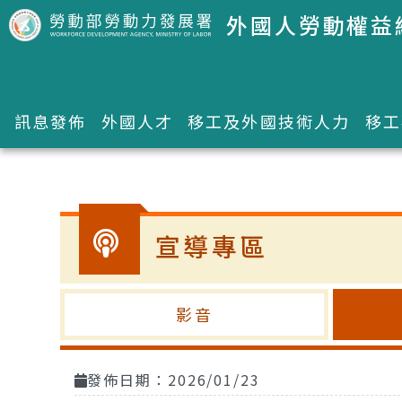
跳到主要內容區塊
外國人勞動權益
訊息發佈
外國人才
移工及外國技術人力
移工
:::
宣導專區
影音
發佈日期：2026/01/23