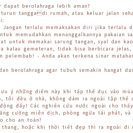
r dapat berolahraga lebih aman?
turun tanggadi rumah, atau keluar jalan seha
i:
 Jangan terlalu memaksakan diri jika terlalu 
 Untuk memudahkan menanggalkannya pakaian sa
at untuk memakai sarung tangan, syal dan kao
ya kalau gemeteran, tidak bisa berbicara jelas,
n pelembab! - Anda akan terkena sinar mataha
dan berolahraga agar tubuh semakin hangat da
ưu ý những điểm này khi tập thể dục vào mù
h, tôi đều ở nhà, không dám ra ngoài tập thể 
 động đấy! Các nghiên cứu nước ngoài cho thấ
ng cường miễn dịch, phòng ngừa tái phát, và 
o cho an toàn?
 thang, hoặc khi thời tiết đẹp thì ra ngoài đ