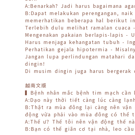
A:Benarkah? Jadi harus bagaimana aga
B:Dapat melakukan perengangan, naik 
memerhatikan beberapa hal berikut in
Terlebih dulu melihat ramalan cuaca -
Mengenakan pakaian berlapis-lapis -
Harus menjaga kehangatan tubuh - Ing
Perhatikan gejala hipotermia - Misaln
Jangan lupa perlindungan matahari da
dingin!
Di musim dingin juga harus bergerak 
越南文版
▍Bệnh nhân mắc bệnh tim mạch cần l
A:Dạo này thời tiết càng lúc càng lạn
B:Thật ra mùa đông lại càng nên vận
động vừa phải vào mùa đông có thể tă
A:Thế ư? Thế tôi nên vận động thế nà
B:Bạn có thể giãn cơ tại nhà, leo cầu