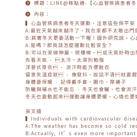
標題：LINE@移點通-【心血管疾病患者
內容：
▍心血管疾病患者冬天運動，注意這些保平安
A:最近天氣越來越冷了，我在家都不太敢出門
B:其實冬天更要活動一下喔！國外研究說，
A:是嗎？那我該怎麼運動比較安全？
B:可以在家做伸展、爬樓梯，或天氣好時
先看天氣 - 太冷、太濕別勉強
洋蔥式穿衣 - 流汗時能方便脫衣
留意失溫症狀 - 像發抖、說話不清就要
身體要保暖 - 記得戴手套、圍巾、厚襪子
防曬與補水也不能忘 - 冬天也會曬、也會流
冬天也要動起來運動讓身體更暖、心情也更
英文版
▍Individuals with cardiovascular dis
A:The weather has become so cold rec
B:Actually, it’s even more important 