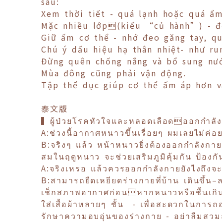
sau:
Xem thời tiết - quá lạnh hoặc quá ẩ
Mặc nhiều lớp(kiểu “củ hành”) - để
Giữ ấm cơ thể - nhớ đeo găng tay, q
Chú ý dấu hiệu hạ thân nhiệt- như run
Đừng quên chống nắng và bổ sung nướ
Mùa đông cũng phải vận động.
Tập thể dục giúp cơ thể ấm áp hơn v
泰文版
▍ผู้ป่วยโรคหัวใจและหลอดเลือดออกกำลังกา
A:ช่วงนี้อากาศหนาวขึ้นเรื่อยๆ ผมเลยไม่ค
B:จริงๆ แล้ว หน้าหนาวยิ่งต้องออกกำลังก
สมในฤดูหนาว จะช่วยเสริมภูมิคุ้มกัน ป้องก
A:จริงเหรอ แล้วควรออกกำลังกายยังไงถึงจ
B:สามารถยืดเหยียดร่างกายที่บ้าน เดินขึ้น–ล
เช็กสภาพอากาศก่อนหากหนาวหรือชื้นเกิน
ใส่เสื้อผ้าหลายๆ ชั้น - เพื่อสะดวกในการถอดเ
รักษาความอบอุ่นของร่างกาย - อย่าลืมสวมถ