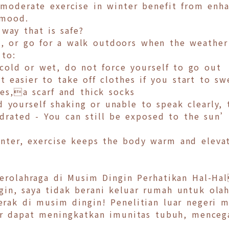
 moderate exercise in winter benefit from enh
 mood.
 way that is safe?
, or go for a walk outdoors when the weather 
 to:
o cold or wet, do not force yourself to go out
t easier to take off clothes if you start to sw
s,a scarf and thick socks
d yourself shaking or unable to speak clearly, 
drated - You can still be exposed to the sun
winter, exercise keeps the body warm and elev
Berolahraga di Musim Dingin Perhatikan Hal-H
gin, saya tidak berani keluar rumah untuk ola
erak di musim dingin! Penelitian luar negeri 
lar dapat meningkatkan imunitas tubuh, mence