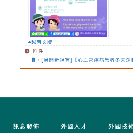
越南文版
附件：
‧[另開新視窗]【心血管疾病患者冬天運
訊息發佈
外國人才
外國技