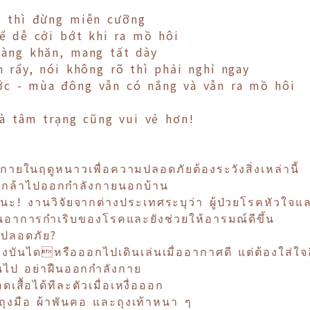
m thì đừng miễn cưỡng
 dễ cởi bớt khi ra mồ hôi
uàng khăn, mang tất dày
 rẩy, nói không rõ thì phải nghỉ ngay
c - mùa đông vẫn có nắng và vẫn ra mồ hôi
à tâm trạng cũng vui vẻ hơn!
ยในฤดูหนาวเพื่อความปลอดภัยต้องระวังสิ่งเหล่านี้
่อยกล้าไปออกกำลังกายนอกบ้าน
ายนะ! งานวิจัยจากต่างประเทศระบุว่า ผู้ป่วยโรคหัว
ันอาการกำเริบของโรคและยังช่วยให้อารมณ์ดีขึ้น
ะปลอดภัย?
งบันไดหรือออกไปเดินเล่นเมื่ออากาศดี แต่ต้องใส่ใจสิ่
ไป อย่าฝืนออกกำลังกาย
สื้อได้ทีละตัวเมื่อเหงื่อออก
ุงมือ ผ้าพันคอ และถุงเท้าหนา ๆ