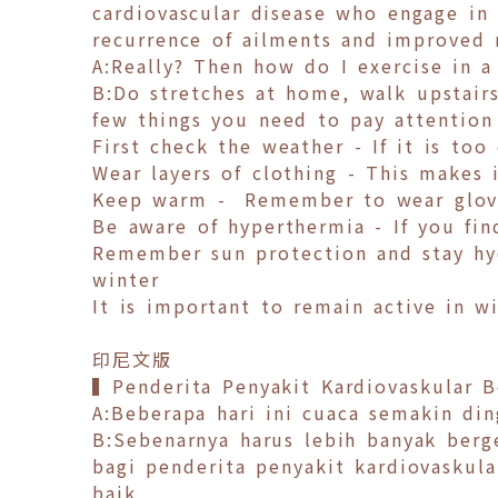
cardiovascular disease who engage in
recurrence of ailments and improved
A:Really? Then how do I exercise in a
B:Do stretches at home, walk upstairs
few things you need to pay attention
First check the weather - If it is to
Wear layers of clothing - This makes i
Keep warm - Remember to wear glove
Be aware of hyperthermia - If you fin
Remember sun protection and stay hy
winter
It is important to remain active in 
印尼文版
▍Penderita Penyakit Kardiovaskular 
A:Beberapa hari ini cuaca semakin din
B:Sebenarnya harus lebih banyak berg
bagi penderita penyakit kardiovasku
baik