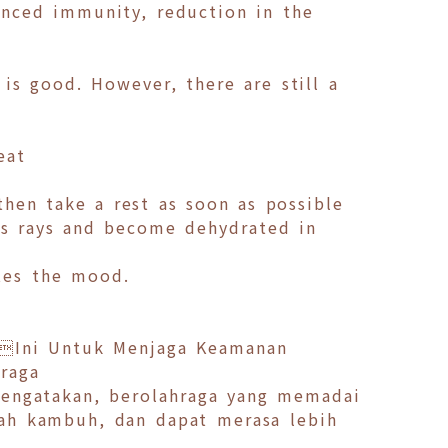
anced immunity, reduction in the
is good. However, there are still a
eat
then take a rest as soon as possible
’s rays and become dehydrated in
ates the mood.
alIni Untuk Menjaga Keamanan
hraga
mengatakan, berolahraga yang memadai
gah kambuh, dan dapat merasa lebih