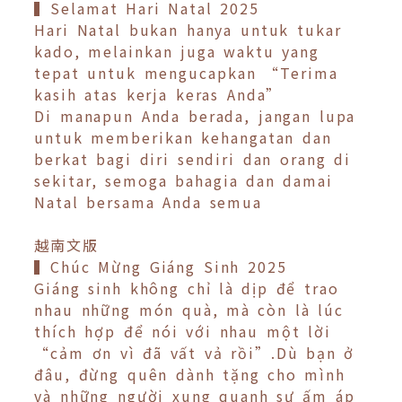
▍Selamat Hari Natal 2025
Hari Natal bukan hanya untuk tukar
kado, melainkan juga waktu yang
tepat untuk mengucapkan “Terima
kasih atas kerja keras Anda”
Di manapun Anda berada, jangan lupa
untuk memberikan kehangatan dan
berkat bagi diri sendiri dan orang di
sekitar, semoga bahagia dan damai
Natal bersama Anda semua
越南文版
▍Chúc Mừng Giáng Sinh 2025
Giáng sinh không chỉ là dịp để trao
nhau những món quà, mà còn là lúc
thích hợp để nói với nhau một lời
“cảm ơn vì đã vất vả rồi”.Dù bạn ở
đâu, đừng quên dành tặng cho mình
và những người xung quanh sự ấm áp