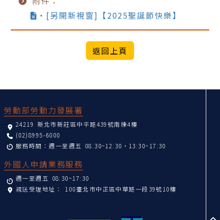
附件：
‧[另開新視窗]【2025聖誕節快樂】
:::
勞動部勞動力發展署
24219 新北市新莊區中平路439號南棟4樓
(02)8995-6000
服務時間：週一至週五 08:30~12:30，13:30~17:30
外國人申請業務服務
週一至週五 08:30~17:30
親送受理地址：
100臺北市中正區中華路一段39號10樓