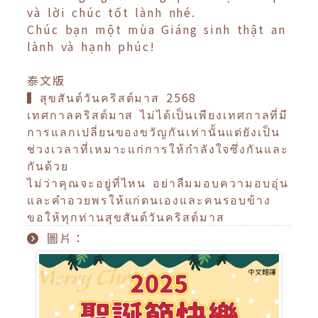
và lời chúc tốt lành nhé.
Chúc bạn một mùa Giáng sinh thật an
lành và hạnh phúc!
泰文版
▍สุขสันต์วันคริสต์มาส 2568
เทศกาลคริสต์มาส ไม่ได้เป็นเพียงเทศกาลที่มี
การแลกเปลี่ยนของขวัญกันเท่านั้นแต่ยังเป็น
ช่วงเวลาที่เหมาะแก่การให้กำลังใจซึ่งกันและ
กันด้วย
ไม่ว่าคุณจะอยู่ที่ไหน อย่าลืมมอบความอบอุ่น
และคำอวยพรให้แก่ตนเองและคนรอบข้าง
ขอให้ทุกท่านสุขสันต์วันคริสต์มาส
圖片：