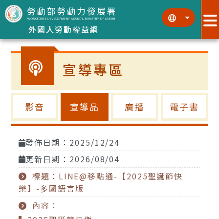
跳到主要內容區塊
:::
:::
外國人勞動權益網
宣導專區
影音
宣導品
廣播
電子書
發佈日期：2025/12/24
更新日期：2026/08/04
標題：LINE@移點通-【2025聖誕節快
樂】-多國語言版
內容：