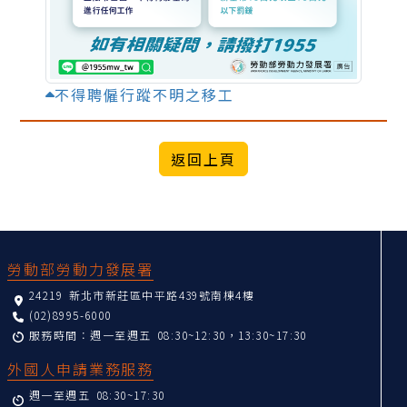
不得聘僱行蹤不明之移工
:::
勞動部勞動力發展署
24219 新北市新莊區中平路439號南棟4樓
(02)8995-6000
服務時間：週一至週五 08:30~12:30，13:30~17:30
外國人申請業務服務
週一至週五 08:30~17:30