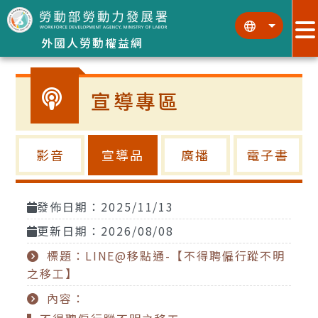
跳到主要內容區塊
:::
:::
外國人勞動權益網
宣導專區
影音
宣導品
廣播
電子書
發佈日期：2025/11/13
更新日期：2026/08/08
標題：LINE@移點通-【不得聘僱行蹤不明
之移工】
內容：